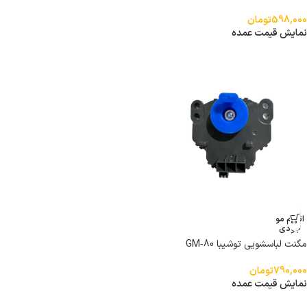
598,000
تومان
نمایش قیمت عمده
اتمام مو
جودی
مگنت لباسشویی توشیبا GM‑80
790,000
تومان
نمایش قیمت عمده