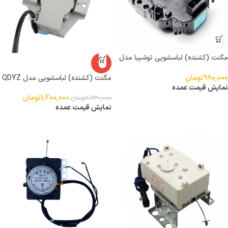
مگنت (کشنده) لباسشویی توشیبا مدل
-2%
HM-15N-4
980,000
تومان
مگنت (کشنده) لباسشویی مدل QDYZ
نمایش قیمت عمده
1,200,000
تومان
1,230,000
تومان
نمایش قیمت عمده