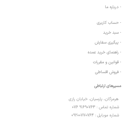
- درباره ما
- حساب کاربری
- سبد خرید
- پیگیری سفارش
- راهنمای خرید عمده
- قوانین و مقررات
- فروش اقساطی
مسیرهای ارتباطی
هرمزگان، پارسیان، خیابان رازی
شماره تماس : 91690764 076
شماره موبایل : 09200770764