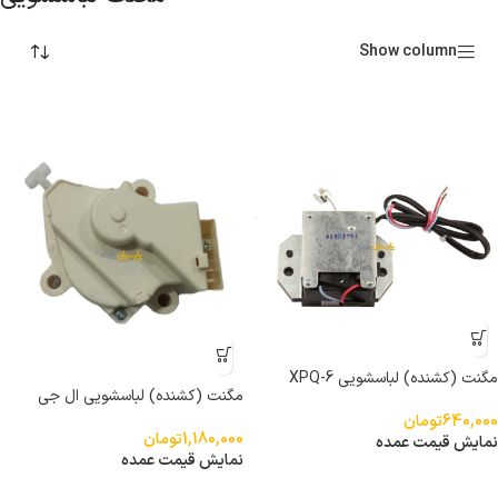
Show column
مگنت (کشنده) لباسشویی XPQ-6
مگنت (کشنده) لباسشویی ال جی
XPQ-6A
640,000
تومان
1,180,000
تومان
نمایش قیمت عمده
نمایش قیمت عمده