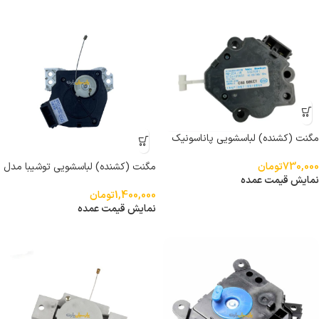
مگنت (کشنده) لباسشویی پاناسونیک
HM-25V
730,000
تومان
مگنت (کشنده) لباسشویی توشیبا مدل
نمایش قیمت عمده
401FC1
1,400,000
تومان
نمایش قیمت عمده