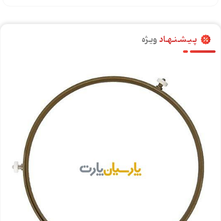
پـیـشـنـهـاد
ویـژه