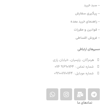
- سبد خرید
- پیگیری سفارش
- راهنمای خرید عمده
- قوانین و مقررات
- فروش اقساطی
مسیرهای ارتباطی
هرمزگان، پارسیان، خیابان رازی
شماره تماس : 91690764 076
شماره موبایل : 09200770764
نمادهای ما