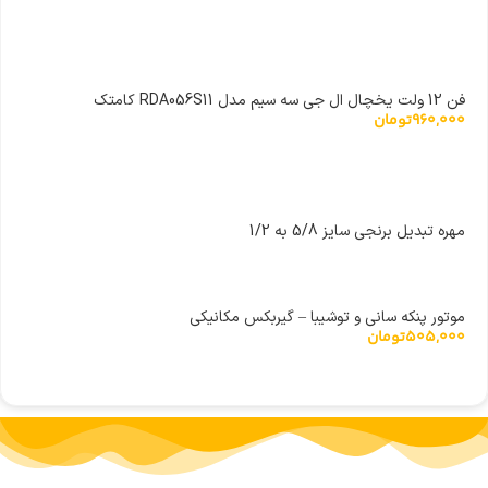
فن 12 ولت یخچال ال جی سه سیم مدل RDA056S11 کامتک
960,000
تومان
مهره تبدیل برنجی سایز 5/8 به 1/2
موتور پنکه سانی و توشیبا – گیربکس مکانیکی
505,000
تومان