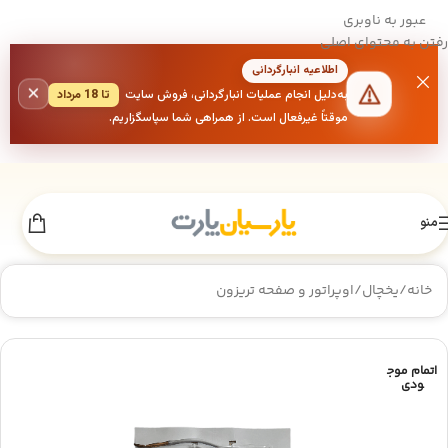
عبور به ناوبری
رفتن به محتوای اصلی
اطلاعیه انبارگردانی
×
به‌دلیل انجام عملیات انبارگردانی، فروش سایت
تا 18 مرداد
موقتاً غیرفعال است. از همراهی شما سپاسگزاریم.
منو
خانه
/
یخچال
/
اوپراتور و صفحه تریزون
اتمام موج
ودی