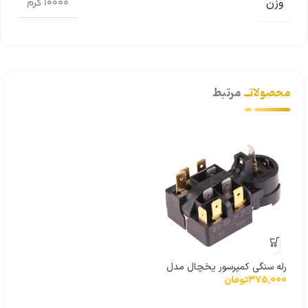
وزن
10000 گرم
محصولاتــ
مرتبط
رله سنگی کمپرسور یخچال مدل
375,000
تومان
QP3-12A