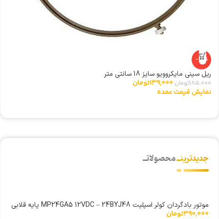
-25%
ریل سینی مایکروویو سایز 18 سانتی متر
ا
139,000
تومان
185,000
تومان
0
نمایش قیمت عمده
ن
جدیدترینــ
محصولاتــ
موتور بادگردان کولر اسپلیت MP24GA5 12VDC – 24BYJ48 پایه قلابی
390,000
تومان
سیم کوتاه