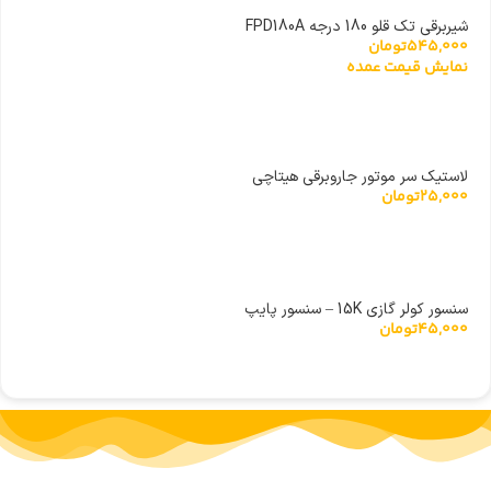
شیربرقی تک قلو 180 درجه FPD180A
545,000
تومان
نمایش قیمت عمده
لاستیک سر موتور جاروبرقی هیتاچی
25,000
تومان
سنسور کولر گازی 15K – سنسور پایپ
45,000
تومان