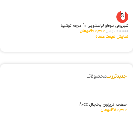
-4%
شیربرقی دوقلو لباسشویی 90 درجه توشیبا
مگ
900,000
تومان
940,000
تومان
00
نمایش قیمت عمده
ن
جدیدترینــ
محصولاتــ
صفحه تریزون یخچال 80cc
380,000
تومان