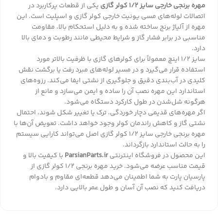
مهره برنجی خارجی سایز 1/2 کولر گازی
یکی از قطعات پرکاربرد در
اتصالات لوله‌های مسی یونیت خارجی کولر گازی و اسپلیت است. این
مهره از آلیاژ برنج ساخته شده و به دلیل استحکام بالا، مقاومت
مناسبی در برابر فشار گاز و شرایط محیطی مانند رطوبت و دمای بالا
دارد.
سایز 1/2 اینچ معمولاً برای کولرهای گازی با ظرفیت بالاتر مورد
استفاده قرار می‌گیرد و در مسیر لوله‌های مبرد رفت یا برگشت نقش
کلیدی در آب‌بندی دقیق و جلوگیری از نشتی ایفا می‌کند. رزوه‌های
استاندارد این مهره نصب آن را ساده و ایمن می‌سازد و مانع از
هرگونه شل‌شدن در طول کارکرد دستگاه می‌شود.
اگر مهره‌های قدیمی دچار خوردگی، ترک یا تغییر شکل شوند، احتمال
نشتی گاز و کاهش راندمان کولر وجود خواهد داشت. تعویض آن‌ها با
مهره برنجی خارجی سایز 1/2 کولر گازی اصل می‌تواند کارایی سیستم
را به حالت استاندارد بازگرداند.
این محصول در فروشگاه اینترنتی
ParsianParts.ir
با کیفیت بالا و
قیمت مناسب عرضه می‌شود. خرید مهره برنجی 1/2 کولر گازی از
پارسیان پارت به شما اطمینان می‌دهد قطعه‌ای مقاوم و بادوام
دریافت کنید که نصب آن آسان و طول عمر بالایی دارد.