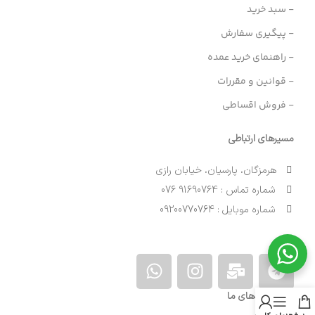
- سبد خرید
- پیگیری سفارش
- راهنمای خرید عمده
- قوانین و مقررات
- فروش اقساطی
مسیرهای ارتباطی
هرمزگان، پارسیان، خیابان رازی
شماره تماس : 91690764 076
شماره موبایل : 09200770764
نمادهای ما