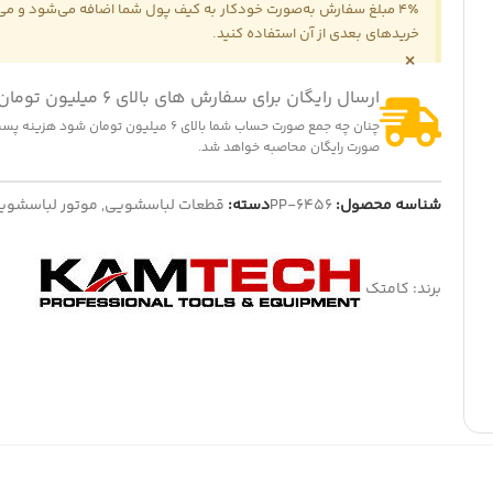
4٪ مبلغ سفارش به‌صورت خودکار به کیف پول شما اضافه می‌شود و می‌ت
خریدهای بعدی از آن استفاده کنید.
×
-14%
ارسال رایگان برای سفارش های بالای 6 میلیون تومان
المنت هواپز 1300 وات
322,000
تومان
375,000
تومان
چنان چه جمع صورت حساب شما بالای 6 میلیون تومان شود
نمایش قیمت عمده
-25
صورت رایگان محاصبه خواهد شد.
سینی مایکروویو سایز 18 سانتی متر
139,000
تومان
185,
تومان
شناسه محصول:
PP-6456
دسته:
قطعات لباسشویی
,
موتور لباسشوی
ایش قیمت عمده
برند:
کامتک