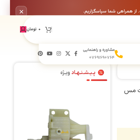
×
. از همراهی شما سپاسگزاریم.
0
تومان
مشاوره و راهنمایی
07691690764
پـیـشـنـهـاد
ویـژه