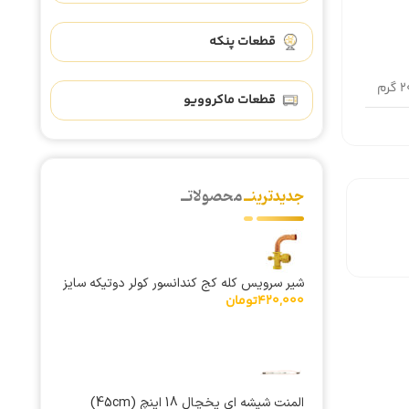
قطعات پنکه
رم
قطعات ماکروویو
جدیدترینــ
محصولاتــ
شیر سرویس کله کج کندانسور کولر دوتیکه سایز
420,000
تومان
5/8 اینچ خارجی
المنت شیشه ای یخچال 18 اینچ (45cm)