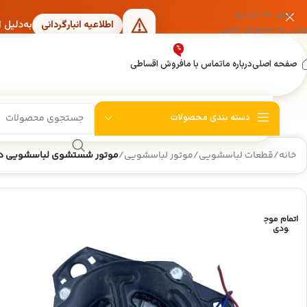
عبور به ناوبری
به‌دلیل 
اطلاعیه انبارگردانی
رفتن به محتوای اصلی
%
صفحه اصلی
درباره ما
تماس با ما
فروش اقساطی
دسته بندی محصولات
خانه
/
قطعات لباسشویی
/
موتور لباسشویی
/
موتور شستشوی لباسشویی دوقلو سه پ
اتمام موج
ودی