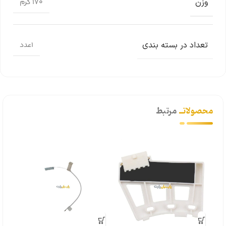
وزن
170 گرم
تعداد در بسته بندی
1عدد
محصولاتــ
مرتبط