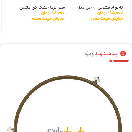
تاخو لباسشویی ال جی مدل
سیم ترمز خشک کن ماشین
مغزی پر
000
285,000
تومان
88,000
تومان
گیربکسی 6501KW2001A
لباسشویی
نما
نمایش قیمت عمده
نمایش قیمت عمده
پـیـشـنـهـاد
ویـژه