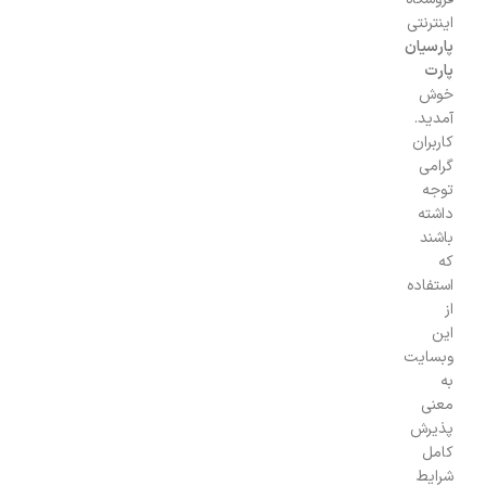
اینترنتی
پارسیان
پارت
خوش
آمدید.
کاربران
گرامی
توجه
داشته
باشند
که
استفاده
از
این
وبسایت
به
معنی
پذیرش
کامل
شرایط