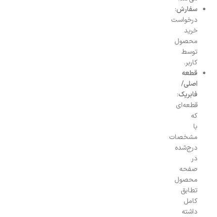
سفارش
:
درخواست
خرید
محصول
توسط
کاربر.
قطعه
اصلی/
فابریک
:
قطعه‌ای
که
با
مشخصات
درج‌شده
در
صفحه
محصول
تطابق
کامل
داشته