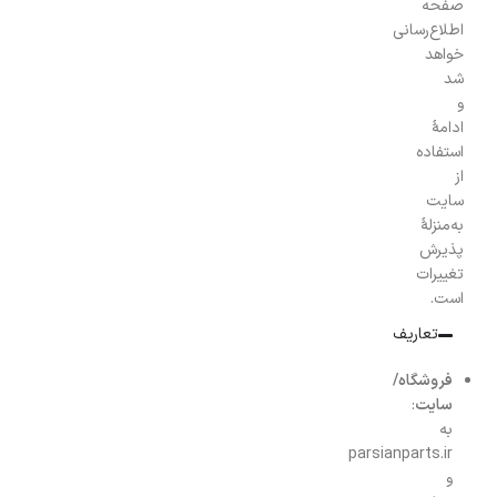
صفحه
اطلاع‌رسانی
خواهد
شد
و
ادامهٔ
استفاده
از
سایت
به‌منزلهٔ
پذیرش
تغییرات
است.
تعاریف
فروشگاه/
سایت
:
به
parsianparts.ir
و