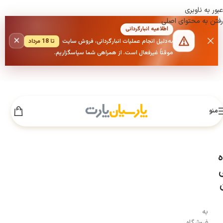
عبور به ناوبری
رفتن به محتوای اصلی
اطلاعیه انبارگردانی
×
به‌دلیل انجام عملیات انبارگردانی، فروش سایت
تا 18 مرداد
موقتاً غیرفعال است. از همراهی شما سپاسگزاریم.
منو
ه
ی
به
فروشگاه