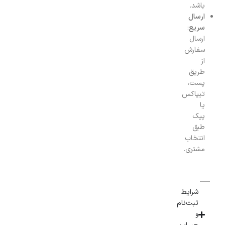
باشد.
ارسال
سریع
:
ارسال
سفارش
از
طریق
پست،
تیپاکس
یا
پیک
طبق
انتخاب
مشتری.
شرایط
ثبت‌نام
و