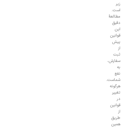
زیر
است.
مطالعهٔ
دقیق
این
قوانین
پیش
از
ثبت
سفارش،
به
نفع
شماست.
هرگونه
تغییر
در
قوانین
از
طریق
همین