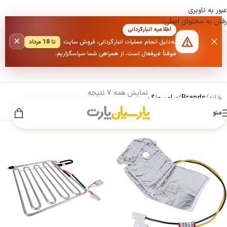
عبور به ناوبری
رفتن به محتوای اصلی
اطلاعیه انبارگردانی
×
به‌دلیل انجام عملیات انبارگردانی، فروش سایت
تا 18 مرداد
موقتاً غیرفعال است. از همراهی شما سپاسگزاریم.
نمایش همه 7 نتیجه
خانه
/
Brands
/
سامسونگ
منو
نمایش
9
12
18
24
فیلترها