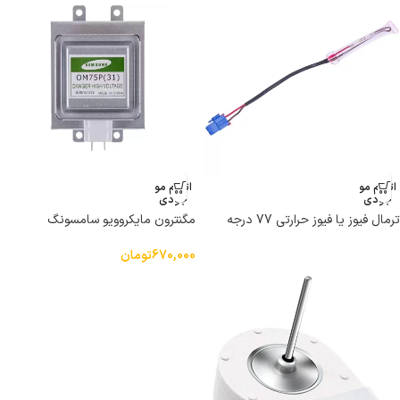
اتمام مو
اتمام مو
جودی
جودی
ترمال فیوز یا فیوز حرارتی 77 درجه
مگنترون مایکروویو سامسونگ
یخچال سامسونگ DA47-00138F
OM75P(31)
670,000
تومان