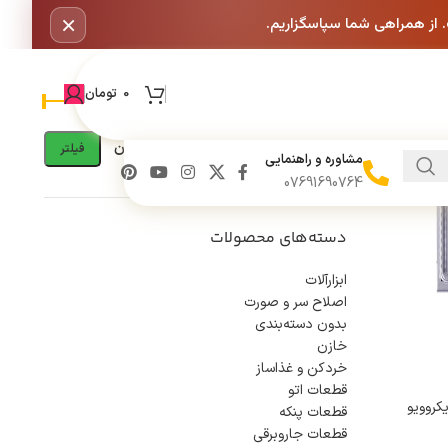
×
. از همراهی شما سپاسگزاریم.
تعیین محدوده قیمت
فیلترها
0
تومان
قیمت:
285,000تومان
—
670,000تومان
فیلتر
مشاوره و راهنمایی
07691690764
دسته‌های محصولات
ابزارآلات
اصلاح سر و صورت
بدون دسته‌بندی
خازن
خردکن و غذاساز
قطعات اتو
کروویو
قطعات پنکه
قطعات جاروبرقی