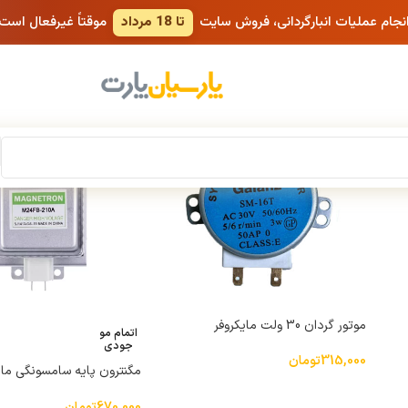
انجام عملیات انبارگردانی، فروش سایت
تا 18 مرداد
موقتاً غیرفعال است
نمایش
9
12
18
24
موتور گردان 30 ولت مایکروفر
اتمام مو
جودی
315,000
تومان
مگنترون پایه سامسونگی مای
گالانز مدل 945 وات M24FB-210A
670,000
تومان