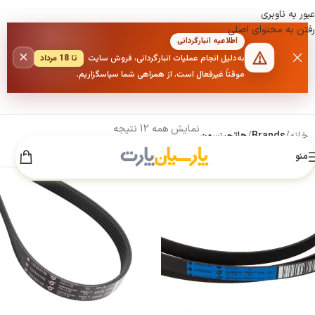
عبور به ناوبری
رفتن به محتوای اصلی
اطلاعیه انبارگردانی
×
به‌دلیل انجام عملیات انبارگردانی، فروش سایت
تا 18 مرداد
موقتاً غیرفعال است. از همراهی شما سپاسگزاریم.
نمایش همه 12 نتیجه
خانه
/
Brands
/
هاتچینسون
منو
نمایش
9
12
18
24
فیلترها