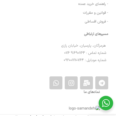
- راهنمای خرید عمده
- قوانین و مقررات
- فروش اقساطی
مسیرهای ارتباطی
هرمزگان، پارسیان، خیابان رازی
شماره تماس : 91690764 076
شماره موبایل : 09200770764
نمادهای ما