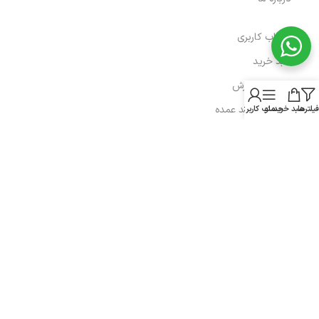
- حساب کاربری
- سبد خرید
- پیگیری سفارش
- راهنمای خرید عمده
فیلترها
سبد خرید
منو
حساب کاربری من
- قوانین و مقررات
- فروش اقساطی
مسیرهای ارتباطی
هرمزگان، پارسیان، خیابان رازی
شماره تماس : 91690764 076
شماره موبایل : 09200770764