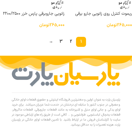
اتمام مو
اتمام مو
جودی
جودی
ریموت کنترل روی زانویی جارو برقی
زانویی جاروبرقی پارس خزر ۲۲۰۰/۲۵۰۰
پارس خزر کمپرسور 2500
توربو شرکتی (بدون برد)
265,000
تومان
265,000
تومان
→
3
2
1
پارسیان پارت به عنوان اولین و معتبرترین فروشگاه اینترنتی و حضوری قطعات لوازم خانگی
و مصرفی در جنوب کشور با سابقه ای درخشان در خدمت شما عزیزان میباشد. برای خرید
لوازم یدکی و جانی لوازم منزل و آشپزخانه به مانند قطعات جاروبرقی، قطعات ماکروفر،
قطعات یخچال، لباسشویی، ظرفشویی و … کافی است از طریق راه های ارتباطی موجود در
سایت با کارشناسان فروش ما در ارتباط باشید. با تامین قطعات لوازم خانگی در پارسیان
پارت، هزینه تعمیرات را به حداقل برسانید.