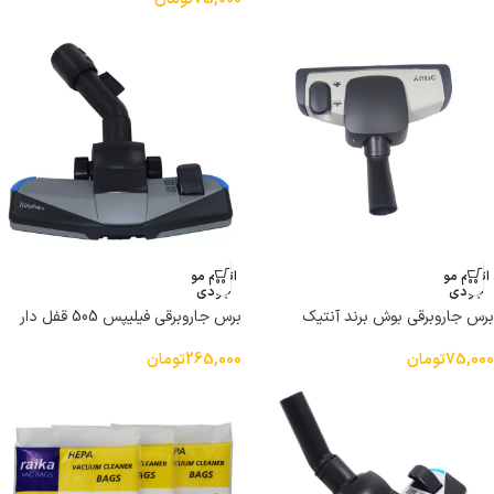
اتمام مو
اتمام مو
جودی
جودی
برس جاروبرقی بوش برند آنتیک
برس جاروبرقی فیلیپس 505 قفل دار
75,000
تومان
265,000
تومان