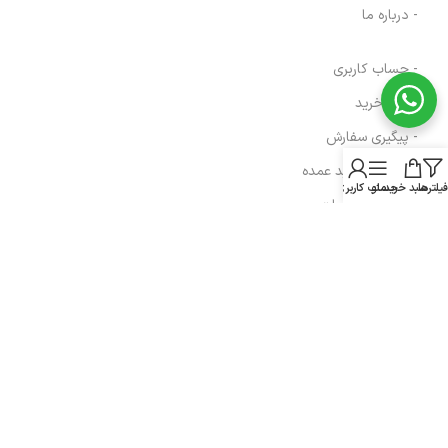
- درباره ما
- حساب کاربری
- سبد خرید
- پیگیری سفارش
- راهنمای خرید عمده
فیلترها
سبد خرید
منو
حساب کاربری من
- قوانین و مقررات
- فروش اقساطی
مسیرهای ارتباطی
هرمزگان، پارسیان، خیابان رازی
شماره تماس : 91690764 076
شماره موبایل : 09200770764