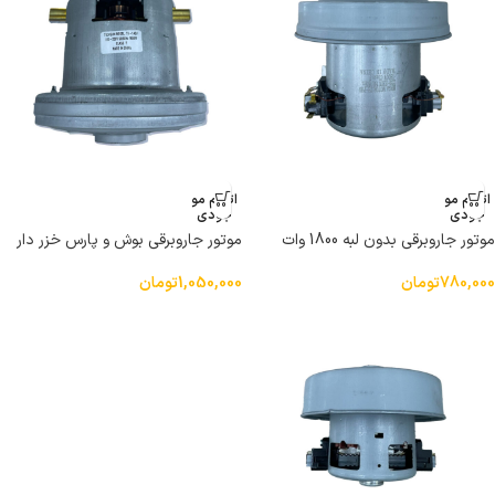
اتمام مو
اتمام مو
جودی
جودی
موتور جاروبرقی بدون لبه 1800 وات
موتور جاروبرقی بوش و پارس خزر دار
تمام مس
1600وات
780,000
تومان
1,050,000
تومان