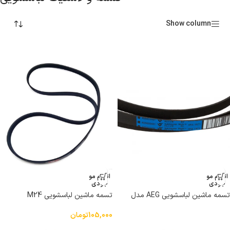
Show column
اتمام مو
اتمام مو
جودی
جودی
تسمه ماشین لباسشویی AEG مدل
تسمه ماشین لباسشویی M24
1971H7 PH برند هاتچینسون
105,000
تومان