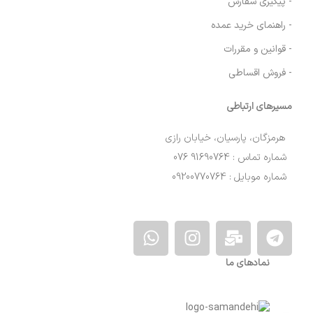
- پیگیری سفارش
- راهنمای خرید عمده
- قوانین و مقررات
- فروش اقساطی
مسیرهای ارتباطی
هرمزگان، پارسیان، خیابان رازی
شماره تماس : 91690764 076
شماره موبایل : 09200770764
نمادهای ما