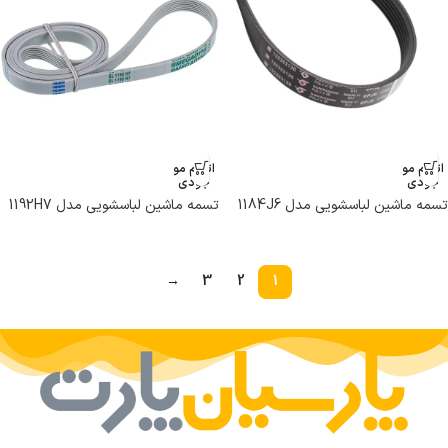
اتمام مو
اتمام مو
جودی
جودی
تسمه ماشین لباسشویی مدل 1184J6
تسمه ماشین لباسشویی مدل 1192H7
PJE برند هاتچینسون
EL برند Megadyne
→
3
2
1