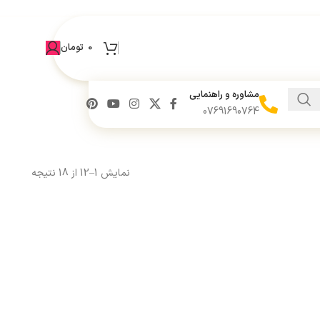
×
. از همراهی شما سپاسگزاریم.
0
تومان
مشاوره و راهنمایی
07691690764
نمایش 1–12 از 18 نتیجه