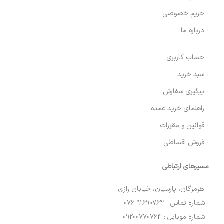
- حریم خصوصی
- درباره ما
- حساب کاربری
- سبد خرید
- پیگیری سفارش
- راهنمای خرید عمده
- قوانین و مقررات
- فروش اقساطی
مسیرهای ارتباطی
هرمزگان، پارسیان، خیابان رازی
شماره تماس : 91690764 076
شماره موبایل : 09200770764