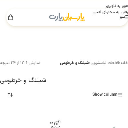
عبور به ناوبری
رفتن به محتوای اصلی
منو
اطلاعیه انبارگردانی
×
به‌دلیل انجام عملیات انبارگردانی، فروش سایت
تا 18 مرداد
موقتاً غیرفعال است. از همراهی شما سپاسگزاریم.
خانه
/
قطعات لباسشویی
/
شیلنگ و خرطومی
نمایش 1–12 از 24 نتیجه
شیلنگ و خرطومی
Show column
اتمام مو
جودی