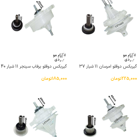
اتمام مو
اتمام مو
جودی
جودی
گیربکس دوقلو امرسان 11 شیار 37
گیربکس دوقلو برفاب سینجر 11 شیار 40
میلی متر
میلی متر
225,000
تومان
185,000
تومان