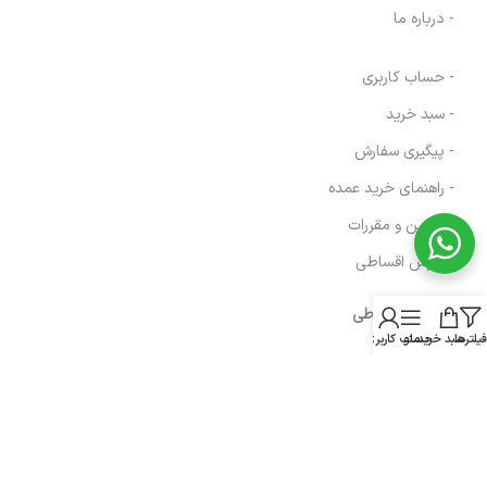
- درباره ما
- حساب کاربری
- سبد خرید
- پیگیری سفارش
- راهنمای خرید عمده
- قوانین و مقررات
- فروش اقساطی
مسیرهای ارتباطی
فیلترها
سبد خرید
منو
حساب کاربری من
هرمزگان، پارسیان، خیابان رازی
شماره تماس : 91690764 076
شماره موبایل : 09200770764