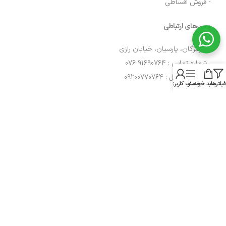
- فروش اقساطی
مسیرهای ارتباطی
هرمزگان، پارسیان، خیابان رازی
شماره تماس : 91690764 076
شماره موبایل : 09200770764
فیلترها
سبد خرید
منو
حساب کاربری من
نمادهای ما
کلیه حقوق این وبسایت متعلق به شرکت
پارسیان پارت
می باشد.