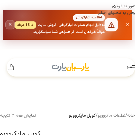
عبور به ناوبری
رفتن به محتوای اصلی
اطلاعیه انبارگردانی
×
به‌دلیل انجام عملیات انبارگردانی، فروش سایت
تا 18 مرداد
موقتاً غیرفعال است. از همراهی شما سپاسگزاریم.
منو
خانه
/
قطعات ماکروویو
/
کوبل مایکروویو
نمایش همه 3 نتیجه
کوبل مایکروویو