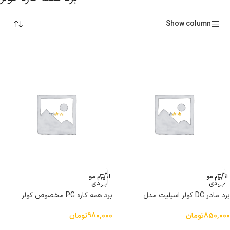
Show column
اتمام مو
اتمام مو
جودی
جودی
برد مادر DC کولر اسپلیت مدل
برد همه کاره PG مخصوص کولر
QD55DC
اسپلیت مدل QD-U08PGC+
850,000
تومان
980,000
تومان