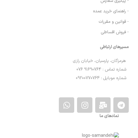
- پیگیری سفارش
- راهنمای خرید عمده
- قوانین و مقررات
- فروش اقساطی
مسیرهای ارتباطی
هرمزگان، پارسیان، خیابان رازی
شماره تماس : 91690764 076
شماره موبایل : 09200770764
نمادهای ما