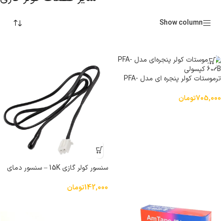
Show column
ترموستات کولر پنجره ای مدل PFA-
606B کپسولی
705,000
تومان
سنسور کولر گازی 15K – سنسور دمای
اتاق (سنسور محیطی)
142,000
تومان