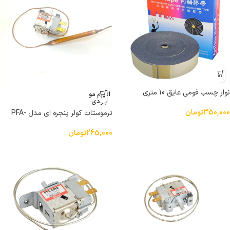
نوار چسب فومی عایق 10 متری
اتمام مو
جودی
350,000
تومان
ترموستات کولر پنجره ای مدل PFA-
604B کپسولی
265,000
تومان