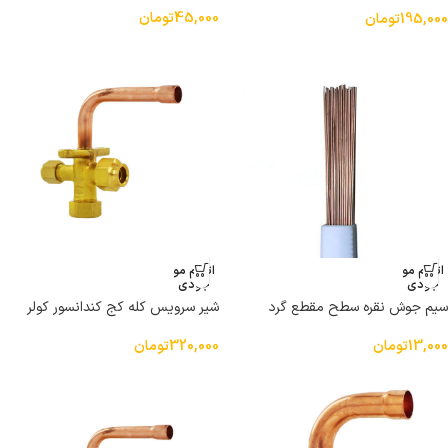
45,000
تومان
195,000
تومان
اتمام مو
اتمام مو
جودی
جودی
سیم جوش نقره سطح مقطع گرد
شیر سرویس کله کج کندانسور کولر
دوتیکه سایز 1/2 اینچ خارجی
13,000
تومان
320,000
تومان