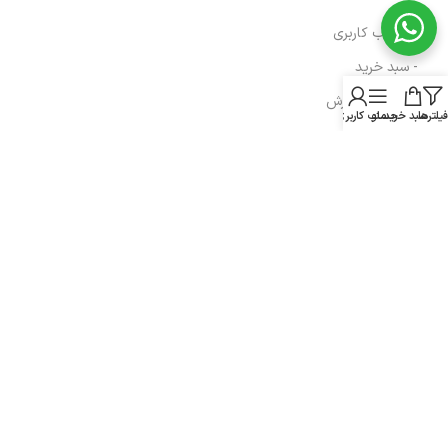
- حساب کاربری
- سبد خرید
- پیگیری سفارش
فیلترها
سبد خرید
منو
حساب کاربری من
- راهنمای خرید عمده
- قوانین و مقررات
- فروش اقساطی
مسیرهای ارتباطی
هرمزگان، پارسیان، خیابان رازی
شماره تماس : 91690764 076
شماره موبایل : 09200770764