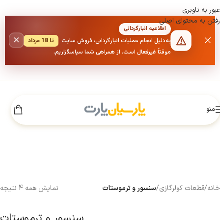
عبور به ناوبری
رفتن به محتوای اصلی
اطلاعیه انبارگردانی
×
به‌دلیل انجام عملیات انبارگردانی، فروش سایت
تا 18 مرداد
موقتاً غیرفعال است. از همراهی شما سپاسگزاریم.
منو
خانه
/
قطعات کولرگازی
/
سنسور و ترموستات
نمایش همه 4 نتیجه
سنسور و ترموستات