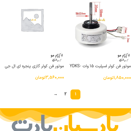
اتمام مو
اتمام مو
جودی
جودی
موتور فن کولر اسپلیت 15 وات YDKS-
موتور فن کولر گازی پنجره ای ال جی
15-4
3,560,000
تومان
1,850,000
تومان
→
2
1