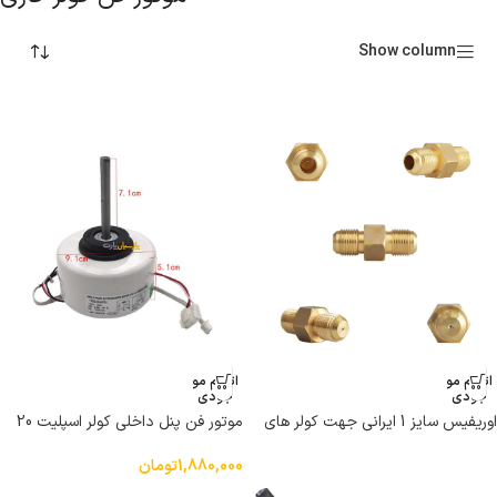
Show column
اتمام مو
اتمام مو
جودی
جودی
اوریفیس سایز 1 ایرانی جهت کولر های
موتور فن پنل داخلی کولر اسپلیت 20
اسپلیت 12 و 18 هزار
وات YDKS-20-4
1,880,000
تومان