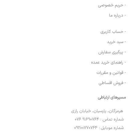
- حریم خصوصی
- درباره ما
- حساب کاربری
- سبد خرید
- پیگیری سفارش
- راهنمای خرید عمده
- قوانین و مقررات
- فروش اقساطی
مسیرهای ارتباطی
هرمزگان، پارسیان، خیابان رازی
شماره تماس : 91690764 076
شماره موبایل : 09200770764