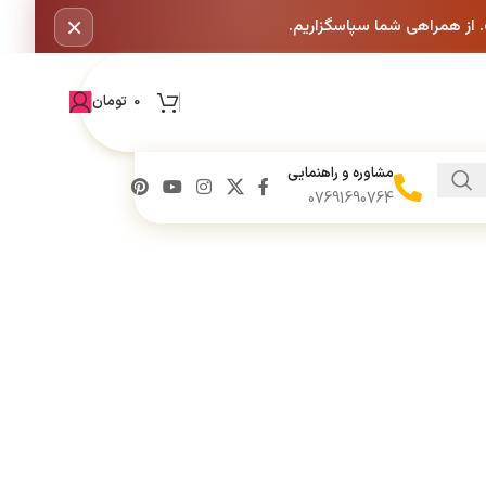
×
. از همراهی شما سپاسگزاریم.
0
تومان
مشاوره و راهنمایی
07691690764