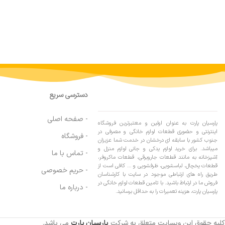
دسترسی سریع
- صفحه اصلی
پارسیان پارت به عنوان اولین و معتبرترین فروشگاه
اینترنتی و حضوری قطعات لوازم خانگی و مصرفی در
- فروشگاه
جنوب کشور با سابقه ای درخشان در خدمت شما عزیزان
میباشد. برای خرید لوازم یدکی و جانی لوازم منزل و
- تماس با ما
آشپزخانه به مانند قطعات جاروبرقی، قطعات ماکروفر،
قطعات یخچال، لباسشویی، ظرفشویی و … کافی است از
- حریم خصوصی
طریق راه های ارتباطی موجود در سایت با کارشناسان
فروش ما در ارتباط باشید. با تامین قطعات لوازم خانگی در
- درباره ما
پارسیان پارت، هزینه تعمیرات را به حداقل برسانید.
کلیه حقوق این وبسایت متعلق به شرکت
پارسیان پارت
می باشد.