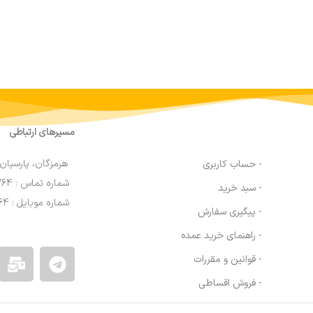
مسیرهای ارتباطی
هرمزگان، پارسیان،
- حساب کاربری
شماره تماس : 91690764 076
- سبد خرید
شماره موبایل : 09200770764
- پیگیری سفارش
- راهنمای خرید عمده
- قوانین و مقررات
- فروش اقساطی