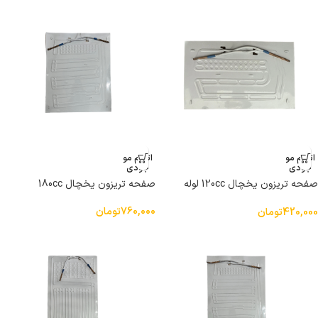
اتمام مو
اتمام مو
جودی
جودی
صفحه تریزون یخچال 120cc لوله
صفحه تریزون یخچال 180cc
وسط
760,000
تومان
420,000
تومان