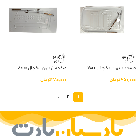
اتمام مو
اتمام مو
جودی
جودی
صفحه تریزون یخچال 70cc
صفحه تریزون یخچال 80cc
450,000
تومان
380,000
تومان
→
2
1