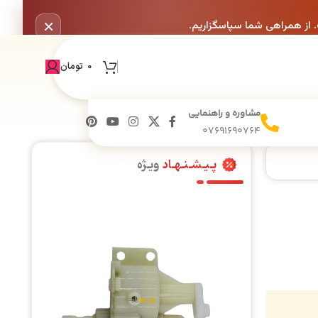
×
. از همراهی شما سپاسگزاریم.
0
تومان
مشاوره و راهنمایی
07691690764
پـیـشـنـهـاد
ویـژه