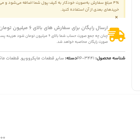
4٪ مبلغ سفارش به‌صورت خودکار به کیف پول شما اضافه می‌شود و می‌ت
خریدهای بعدی از آن استفاده کنید.
×
-14
ارسال رایگان برای سفارش های بالای 6 میلیون تومان
ت هواپز 1300 وات
322,000
تومان
375,0
تومان
چنان چه جمع صورت حساب شما بالای 6 میلیون تومان شود
ایش قیمت عمده
-16%
صورت رایگان محاصبه خواهد شد.
المنت چای ساز بدون لبه
260,000
تومان
شناسه محصول:
PP-3441
دسته:
310,000
تومان
سایر قطعات مایکروویو
,
قطعات ماک
نمایش قیمت عمده
1200 گ