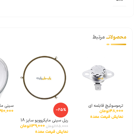
محصولاتــ
مرتبط
ترموسوئیچ قابلمه ای
-25%
48,000
تومان
910,000
سرامیکی 170 درجه
پیرکس 
نمایش قیمت عمده
ریل سینی مایکروویو سایز 18
139,000
تومان
سانتی متر
185,000
تومان
نمایش قیمت عمده