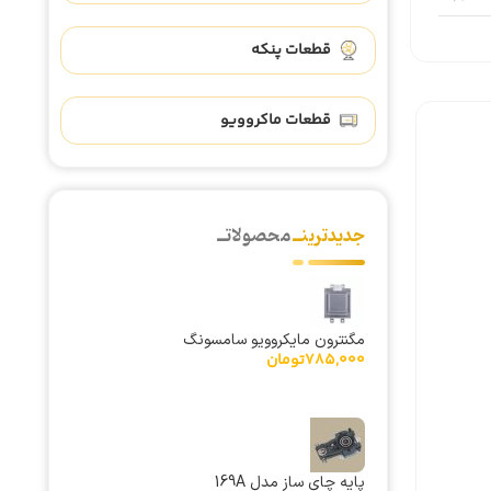
قطعات پنکه
قطعات ماکروویو
جدیدترینــ
محصولاتــ
مگنترون مایکروویو سامسونگ
785,000
تومان
پایه چای ساز مدل 169A