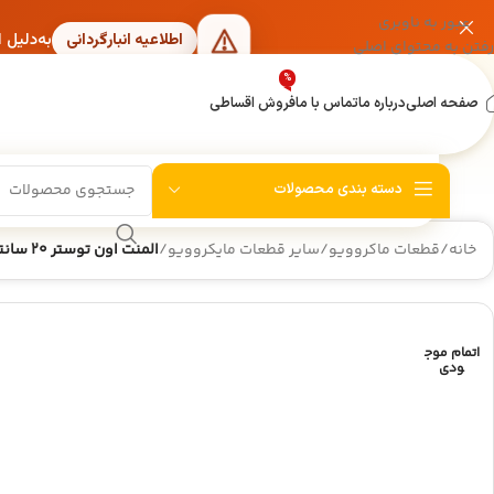
عبور به ناوبری
به‌دلیل 
اطلاعیه انبارگردانی
رفتن به محتوای اصلی
%
صفحه اصلی
درباره ما
تماس با ما
فروش اقساطی
دسته بندی محصولات
خانه
/
قطعات ماکروویو
/
سایر قطعات مایکروویو
/
المنت اون توستر 20 سانتی متر 500 وات
اتمام موج
ودی