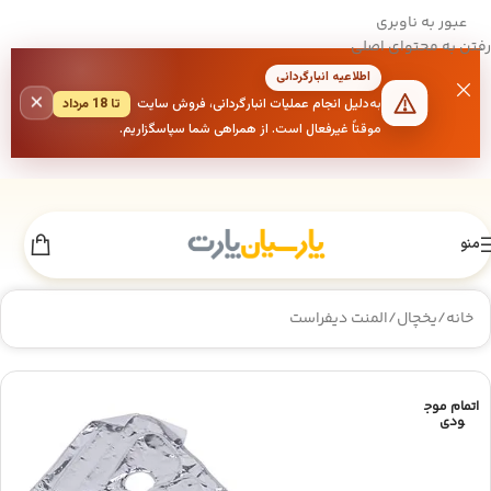
عبور به ناوبری
رفتن به محتوای اصلی
اطلاعیه انبارگردانی
×
به‌دلیل انجام عملیات انبارگردانی، فروش سایت
تا 18 مرداد
موقتاً غیرفعال است. از همراهی شما سپاسگزاریم.
منو
خانه
/
یخچال
/
المنت دیفراست
اتمام موج
ودی