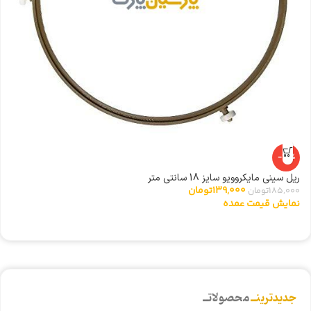
-25%
ریل سینی مایکروویو سایز 18 سانتی متر
ا
139,000
تومان
185,000
تومان
0
نمایش قیمت عمده
ن
جدیدترینــ
محصولاتــ