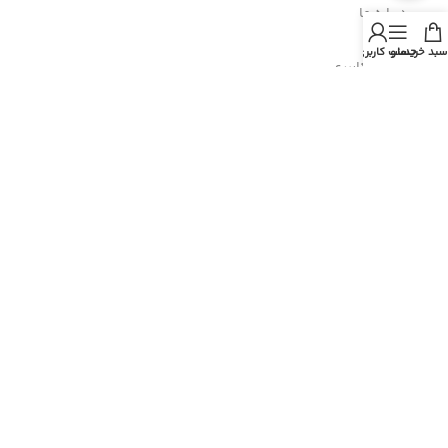
- درباره ما
سبد خرید
منو
حساب کاربری من
- حساب کاربری
- سبد خرید
- پیگیری سفارش
- راهنمای خرید عمده
- قوانین و مقررات
- فروش اقساطی
مسیرهای ارتباطی
هرمزگان، پارسیان، خیابان رازی
شماره تماس : 91690764 076
شماره موبایل : 09200770764