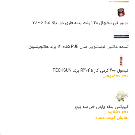
موتور فن یخچال 220 ولت بدنه فلزی دور بالا YZF-6-6.5
تسمه ماشین لباسشویی مدل 1210J5 PJE برند هاتچینسون
کپسول 600 گرمی گاز R404a برند TECHSUN
800,000
تومان
گیربکس پنکه پارس خزر سه پیچ
150,000
تومان
نمایش قیمت عمده