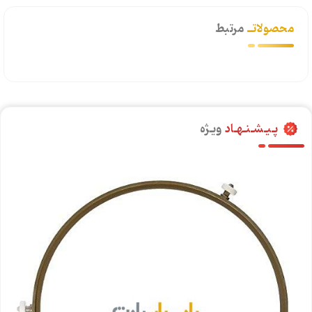
محصولاتــ
مرتبط
پـیـشـنـهـاد
ویـژه