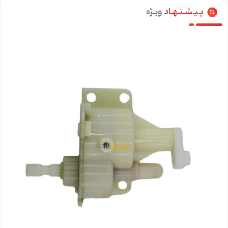
پـیـشـنـهـاد
ویـژه