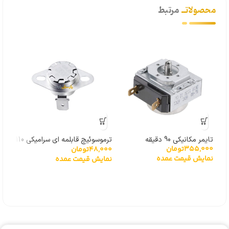
محصولاتــ
مرتبط
تایمر مکانیکی 90 دقیقه
ترموسوئیچ قابلمه ای سرامیکی 110
خازن سو
355,000
تومان
,000
48,000
تومان
درجه
نمایش قیمت عمده
نما
نمایش قیمت عمده