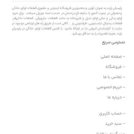
پارسیان پارت به عنوان اولین و معتبرترین فروشگاه اینترنتی و حضوری قطعات لوازم خانگی
و مصرفی در جنوب کشور با سابقه ای درخشان در خدمت شما عزیزان میباشد. برای خرید
لوازم یدکی و جانی لوازم منزل و آشپزخانه به مانند قطعات جاروبرقی، قطعات ماکروفر،
قطعات یخچال، لباسشویی، ظرفشویی و … کافی است از طریق راه های ارتباطی موجود در
سایت با کارشناسان فروش ما در ارتباط باشید. با تامین قطعات لوازم خانگی در پارسیان
پارت، هزینه تعمیرات را به حداقل برسانید.
دسترسی سریع
- صفحه اصلی
- فروشگاه
- تماس با ما
- حریم خصوصی
- درباره ما
- حساب کاربری
- سبد خرید
- پیگیری سفارش