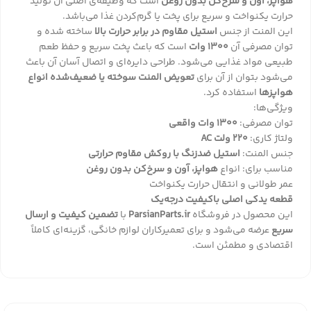
هواپز، آون و سرخ‌کن بدون روغن
است که وظیفه‌ی اصلی آن تولید
حرارت یکنواخت و سریع برای پخت یا گرم‌کردن غذا می‌باشد.
این المنت از جنس
استیل مقاوم در برابر حرارت بالا
ساخته شده و
توان مصرفی آن
1300 وات
است که باعث پخت سریع و حفظ طعم
طبیعی مواد غذایی می‌شود. طراحی دایره‌ای و اتصال آسان آن باعث
می‌شود بتوان از آن برای
تعویض المنت سوخته یا ضعیف‌شده انواع
هواپزها
استفاده کرد.
ویژگی‌ها:
توان مصرفی:
1300 وات واقعی
ولتاژ کاری:
220 ولت AC
جنس المنت:
استیل ضدزنگ با روکش مقاوم حرارتی
مناسب برای: انواع
هواپز، آون و سرخ‌کن بدون روغن
عمر طولانی و انتقال حرارت یکنواخت
قطعه یدکی اصلی باکیفیت درجه‌یک
این محصول در فروشگاه
ParsianParts.ir
با
تضمین کیفیت و ارسال
سریع
عرضه می‌شود و برای تعمیرکاران لوازم خانگی، گزینه‌ای کاملاً
اقتصادی و مطمئن است.