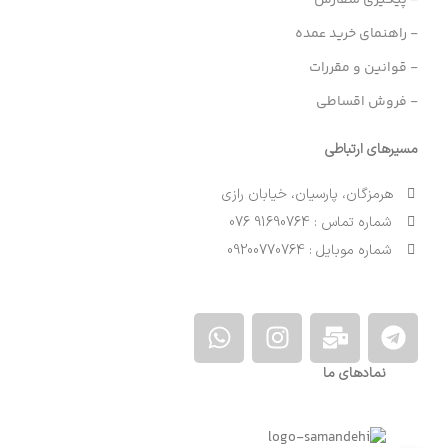
- راهنمای خرید عمده
- قوانین و مقررات
- فروش اقساطی
مسیرهای ارتباطی
هرمزگان، پارسیان، خیابان رازی
شماره تماس : 91690764 076
شماره موبایل : 09200770764
نمادهای ما