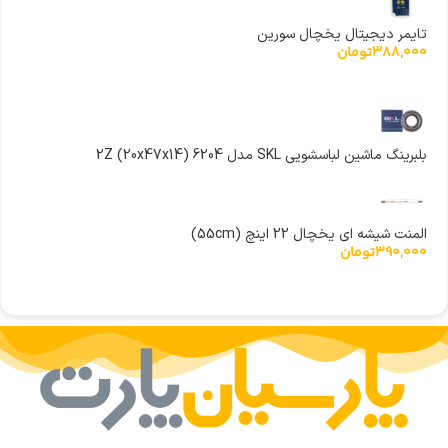
تایمر دیجیتال یخچال سورین
388,000
تومان
بلبرینگ ماشین لباسشویی SKL مدل 6204 (20x47x14) 2Z
المنت شیشه ای یخچال 22 اینچ (55cm)
390,000
تومان