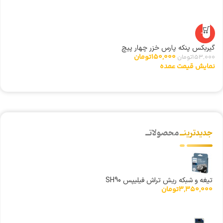
-2%
گیربکس پنکه پارس خزر چهار پیچ
ا
150,000
تومان
153,000
تومان
0
نمایش قیمت عمده
ن
جدیدترینــ
محصولاتــ
تیغه و شبکه ریش تراش فیلیپس SH90
3,350,000
تومان