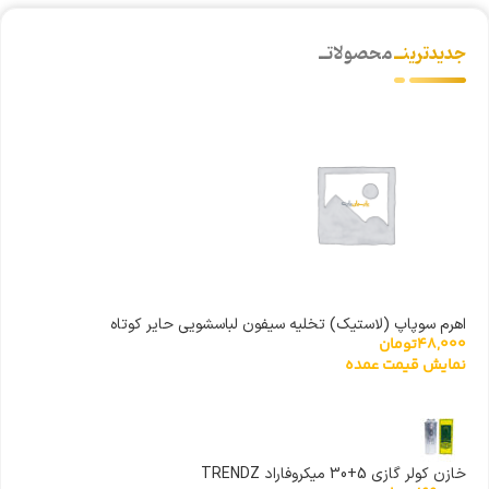
جدیدترینــ
محصولاتــ
اهرم سوپاپ (لاستیک) تخلیه سیفون لباسشویی حایر کوتاه
48,000
تومان
نمایش قیمت عمده
خازن کولر گازی 5+30 میکروفاراد TRENDZ