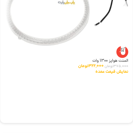
-14%
المنت هواپز 1300 وات
322,000
تومان
375,000
تومان
نمایش قیمت عمده
ا
0
ن