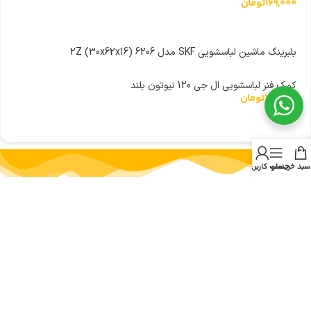
169,000
تومان
بلبرینگ ماشین لباسشویی SKF مدل 6206 (30x62x16) 2Z
کمک فنر لباسشویی ال جی 120 نیوتون بلند
75,000
تومان
سبد خرید
منو
حساب کاربری من
پارسیان پارت به عنوان اولین و معتبرترین فروشگاه اینترنتی و حضوری قطعات لوازم خانگی
و مصرفی در جنوب کشور با سابقه ای درخشان در خدمت شما عزیزان میباشد. برای خرید
لوازم یدکی و جانی لوازم منزل و آشپزخانه به مانند قطعات جاروبرقی، قطعات ماکروفر،
قطعات یخچال، لباسشویی، ظرفشویی و … کافی است از طریق راه های ارتباطی موجود در
سایت با کارشناسان فروش ما در ارتباط باشید. با تامین قطعات لوازم خانگی در پارسیان
پارت، هزینه تعمیرات را به حداقل برسانید.
دسترسی سریع