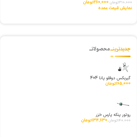
260,000
تومان
310,000
تومان
نمایش قیمت عمده
جدیدترینــ
محصولاتــ
گیربکس دوقلو پانا 4×4
165,000
تومان
روتور پنکه پارس خزر
134,630
تومان
140,000
تومان