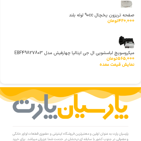
صفحه تریزون یخچال 90cc لوله بلند
420,000
تومان
میکروسویچ لباسشویی ال جی ایتالیا چهارفیش مدل EBF49827803
565,000
تومان
نمایش قیمت عمده
پارسیان پارت به عنوان اولین و معتبرترین فروشگاه اینترنتی و حضوری قطعات لوازم خانگی
و مصرفی در جنوب کشور با سابقه ای درخشان در خدمت شما عزیزان میباشد. برای خرید