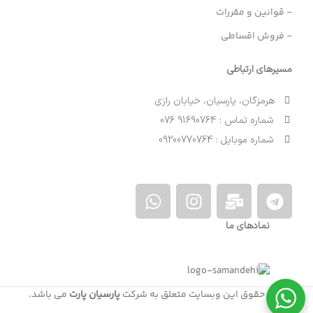
- قوانین و مقررات
- فروش اقساطی
مسیرهای ارتباطی
هرمزگان، پارسیان، خیابان رازی
شماره تماس : 91690764 076
شماره موبایل : 09200770764
نمادهای ما
کلیه حقوق این وبسایت متعلق به شرکت
پارسیان پارت
می باشد.