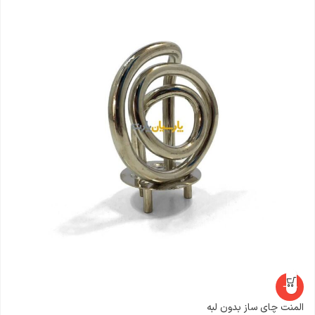
ال
0
ن
-16%
المنت چای ساز بدون لبه