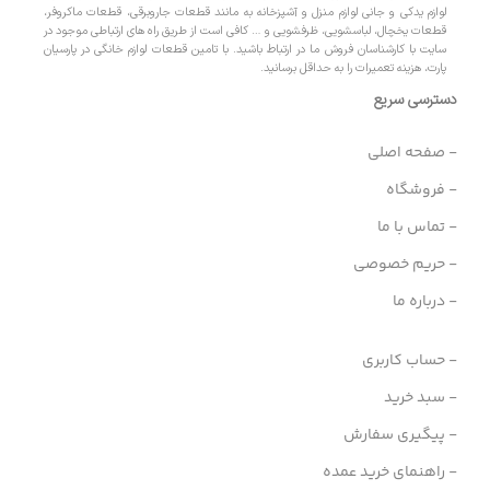
لوازم یدکی و جانی لوازم منزل و آشپزخانه به مانند قطعات جاروبرقی، قطعات ماکروفر،
قطعات یخچال، لباسشویی، ظرفشویی و … کافی است از طریق راه های ارتباطی موجود در
سایت با کارشناسان فروش ما در ارتباط باشید. با تامین قطعات لوازم خانگی در پارسیان
پارت، هزینه تعمیرات را به حداقل برسانید.
دسترسی سریع
- صفحه اصلی
- فروشگاه
- تماس با ما
- حریم خصوصی
- درباره ما
- حساب کاربری
- سبد خرید
- پیگیری سفارش
- راهنمای خرید عمده