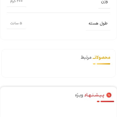
وزن
200 گرم
طول هسته
5 سانت
محصولاتــ
مرتبط
پـیـشـنـهـاد
ویـژه