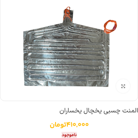
بزرگنمایی تصویر
المنت چسبی یخچال یخساران
410,000
تومان
ناموجود