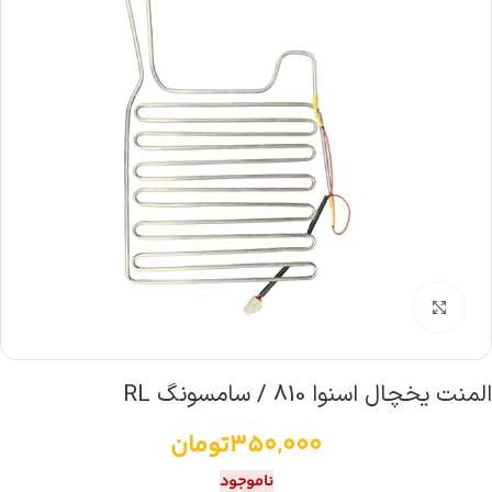
بزرگنمایی تصویر
المنت یخچال اسنوا 810 / سامسونگ RL
350,000
تومان
ناموجود