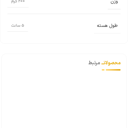
وزن
200 گرم
طول هسته
5 سانت
محصولاتــ
مرتبط