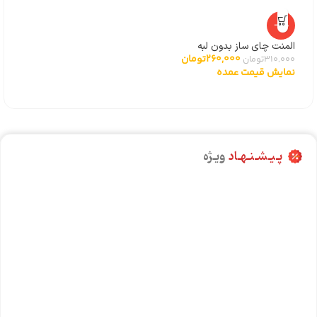
-16%
المنت چای ساز بدون لبه
260,000
تومان
310,000
تومان
نمایش قیمت عمده
پـیـشـنـهـاد
ویـژه