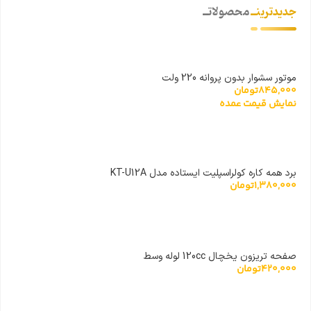
جدیدترینــ
محصولاتــ
موتور سشوار بدون پروانه 220 ولت
845,000
تومان
نمایش قیمت عمده
برد همه کاره کولراسپلیت ایستاده مدل KT-U12A
1,380,000
تومان
صفحه تریزون یخچال 120cc لوله وسط
420,000
تومان