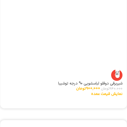
ال
0
ن
-4%
شیربرقی دوقلو لباسشویی 90 درجه توشیبا
900,000
تومان
940,000
تومان
نمایش قیمت عمده