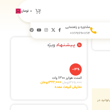
×
. از همراهی شما سپاسگزاریم.
0
تومان
مشاوره و راهنمایی
07691690764
پـیـشـنـهـاد
ویـژه
-14%
المنت هواپز 1300 وات
322,000
تومان
375,000
تومان
نمایش قیمت عمده
وانید در