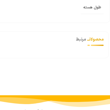
طول هسته
محصولاتــ
مرتبط