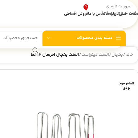
عبور به ناوبری
%
به‌دلیل 
اطلاعیه انبارگردانی
رفتن به محتوای اصلی
فحه اصلی
درباره ما
تماس با ما
فروش اقساطی
دسته بندی محصولات
خانه
/
یخچال
/
المنت دیفراست
/
المنت یخچال امرسان 14 خط
اتمام موج
ودی