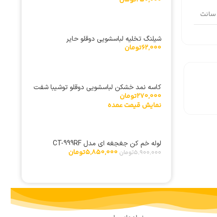
250,000
تومان
شیلنگ تخلیه لباسشویی دوقلو حایر
62,000
تومان
کاسه نمد خشکن لباسشویی دوقلو توشیبا شفت
270,000
تومان
10
نمایش قیمت عمده
لوله خم کن جغجغه ای مدل CT-999RF
5,850,000
تومان
5,900,000
تومان