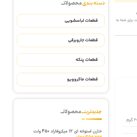
دسته بندی
محصولاتــ
قطعات لباسشویی
 هزینه پست برای شما به
قطعات جاروبرقی
قطعات پنکه
قطعات ماکروویو
جدیدترینــ
محصولاتــ
گرم
خازن استوانه ای 12 میکروفاراد 450 ولت