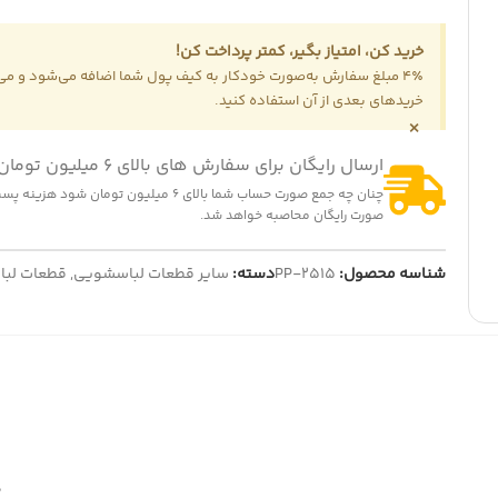
خرید کن، امتیاز بگیر، کمتر پرداخت کن!
-14
4٪ مبلغ سفارش به‌صورت خودکار به کیف پول شما اضافه می‌شود و می‌ت
ت هواپز 1300 وات
خریدهای بعدی از آن استفاده کنید.
322,000
تومان
375,0
تومان
×
ایش قیمت عمده
-25%
ارسال رایگان برای سفارش های بالای 6 میلیون تومان
ریل سینی مایکروویو سایز 18 سانتی متر
چنان چه جمع صورت حساب شما بالای 6 میلیون تومان شود
139,000
تومان
185,000
تومان
صورت رایگان محاصبه خواهد شد.
نمایش قیمت عمده
شناسه محصول:
PP-2515
دسته:
سایر قطعات لباسشویی
,
قطعات لب
0