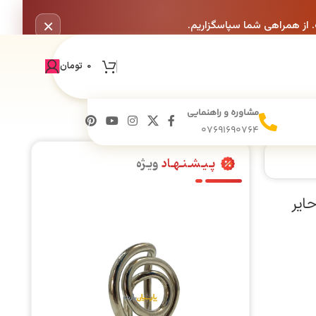
×
. از همراهی شما سپاسگزاریم.
0
تومان
مشاوره و راهنمایی
07691690764
پـیـشـنـهـاد
ویـژه
ایر