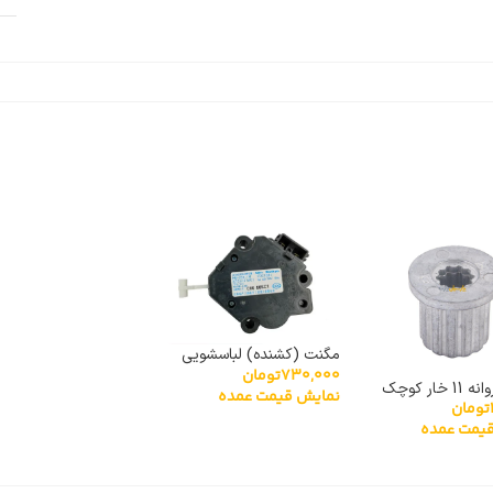
مگنت (کشنده) لباسشویی
730,000
تومان
پاناسونیک HM-25V
خار کوچک
نمایش قیمت عمده
تومان
یمت عمده