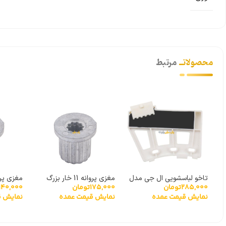
محصولاتــ
مرتبط
تاخو لباسشویی ال جی مدل
مغزی پروانه 11 خار بزرگ
مغزی پروانه 11 
175,000
تومان
140,000
285,000
تومان
گیربکسی 6501KW2001A
نمایش قیمت عمده
نمایش ق
نمایش قیمت عمده