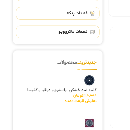
قطعات پنکه
قطعات ماکروویو
جدیدترینــ
محصولاتــ
کاسه نمد خشکن لباسشویی دوقلو پاکشوما
210,000
تومان
شفت 14
نمایش قیمت عمده