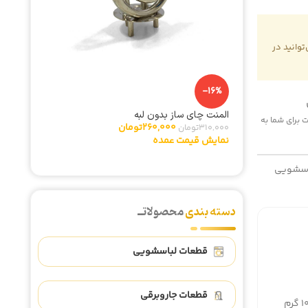
وانید در
-5%
-16%
المنت چای ساز بدون لبه
تایمر لب
 هزینه پست برای شما به
260,000
تومان
310,000
تومان
342,000
نمایش قیمت عمده
نمایش ق
اسشویی
دسته بندی
محصولاتــ
قطعات لباسشویی
قطعات جاروبرقی
1 گرم