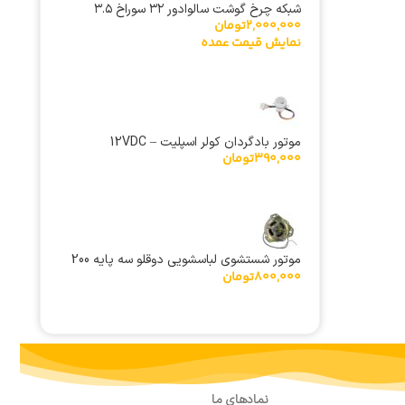
شبکه چرخ گوشت سالوادور ۳۲ سوراخ ۳.۵
2,000,000
تومان
نمایش قیمت عمده
موتور بادگردان کولر اسپلیت 12VDC –
390,000
تومان
24BYJ48 پایه قلابی سیم بلند
موتور شستشوی لباسشویی دوقلو سه پایه 200
800,000
تومان
وات آلومینیوم
نمادهای ما