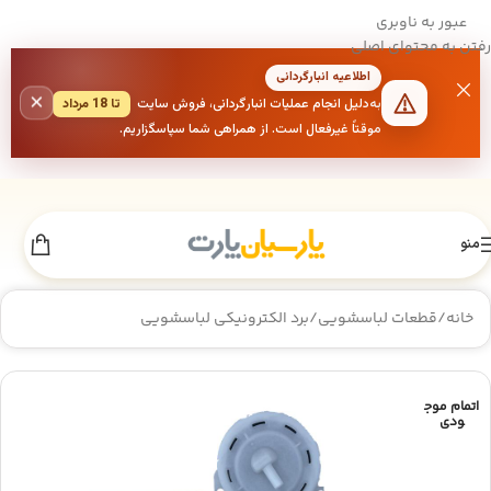
عبور به ناوبری
رفتن به محتوای اصلی
اطلاعیه انبارگردانی
×
به‌دلیل انجام عملیات انبارگردانی، فروش سایت
تا 18 مرداد
موقتاً غیرفعال است. از همراهی شما سپاسگزاریم.
منو
خانه
/
قطعات لباسشویی
/
برد الکترونیکی لباسشویی
اتمام موج
ودی