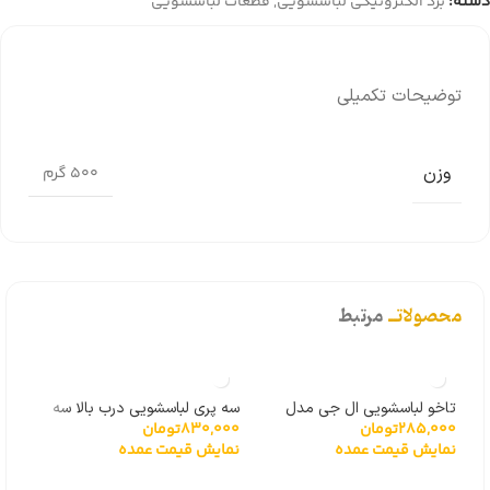
دسته:
برد الکترونیکی لباسشویی
,
قطعات لباسشویی
توضیحات تکمیلی
وزن
500 گرم
محصولاتــ
مرتبط
تاخو لباسشویی ال جی مدل
سه پری لباسشویی درب بالا سه
سیم
285,000
تومان
830,000
تومان
000
گیربکسی 6501KW2001A
پیچ
لباس
نمایش قیمت عمده
نمایش قیمت عمده
نما