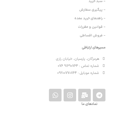
- سبد خرید
- پیگیری سفارش
- راهنمای خرید عمده
- قوانین و مقررات
- فروش اقساطی
مسیرهای ارتباطی
هرمزگان، پارسیان، خیابان رازی
شماره تماس : 91690764 076
شماره موبایل : 09200770764
نمادهای ما