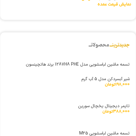
نمایش قیمت عمده
ن
جدیدترینــ
محصولاتــ
تسمه ماشین لباسشویی مدل 1287H8 PHE برند هاتچینسون
شیر آبسردکن مدل 5 آب گرم
198,000
تومان
تایمر دیجیتال یخچال سورین
388,000
تومان
تسمه ماشین لباسشویی M25