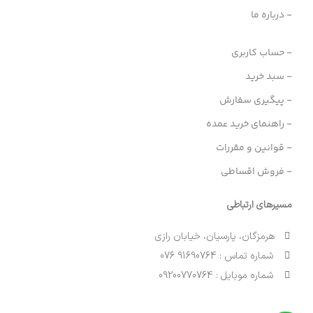
- درباره ما
- حساب کاربری
- سبد خرید
- پیگیری سفارش
- راهنمای خرید عمده
- قوانین و مقررات
- فروش اقساطی
مسیرهای ارتباطی
هرمزگان، پارسیان، خیابان رازی
شماره تماس : 91690764 076
شماره موبایل : 09200770764