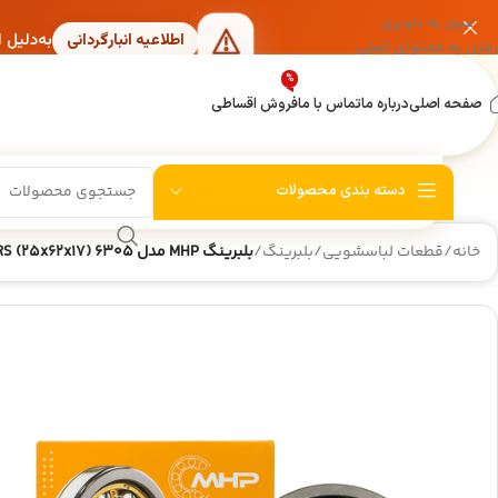
عبور به ناوبری
به‌دلیل 
اطلاعیه انبارگردانی
رفتن به محتوای اصلی
%
صفحه اصلی
درباره ما
تماس با ما
فروش اقساطی
دسته بندی محصولات
خانه
/
قطعات لباسشویی
/
بلبرینگ
/
بلبرینگ MHP مدل 6305 2RS (25x62x17) ژاپنی