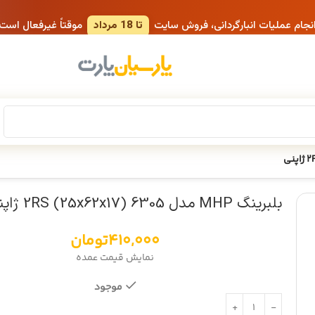
انجام عملیات انبارگردانی، فروش سایت
تا 18 مرداد
موقتاً غیرفعال است
بلبرینگ MHP مدل 6305 2RS (25x62x17) ژاپنی
410,000
تومان
نمایش قیمت عمده
موجود