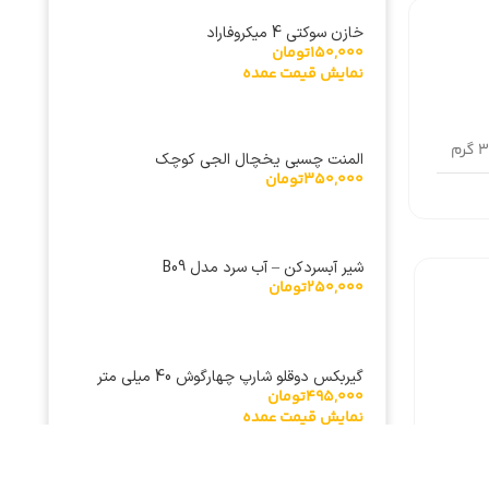
خازن سوکتی 4 میکروفاراد
150,000
تومان
نمایش قیمت عمده
رم
المنت چسبی یخچال الجی کوچک
350,000
تومان
شیر آبسردکن – آب سرد مدل B09
250,000
تومان
گیربکس دوقلو شارپ چهارگوش 40 میلی متر
495,000
تومان
نمایش قیمت عمده