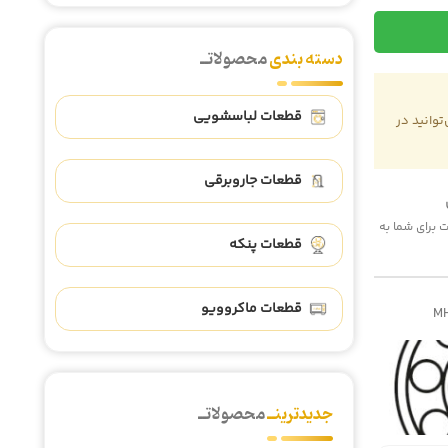
دسته بندی
محصولاتــ
قطعات لباسشویی
وانید در
قطعات جاروبرقی
 هزینه پست برای شما به
قطعات پنکه
قطعات ماکروویو
M
جدیدترینــ
محصولاتــ