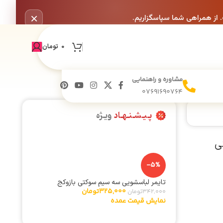
×
. از همراهی شما سپاسگزاریم.
0
تومان
مشاوره و راهنمایی
07691690764
پـیـشـنـهـاد
ویـژه
-5%
تایمر لباسشویی سه سیم سوکتی بازوکج
325,000
تومان
342,000
تومان
نمایش قیمت عمده