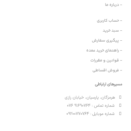
- درباره ما
- حساب کاربری
- سبد خرید
- پیگیری سفارش
- راهنمای خرید عمده
- قوانین و مقررات
- فروش اقساطی
مسیرهای ارتباطی
هرمزگان، پارسیان، خیابان رازی
شماره تماس : 91690764 076
شماره موبایل : 09200770764