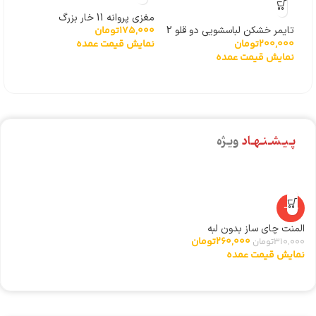
مغزی پروانه 11 خار بزرگ
مغزی پر
175,000
تومان
,000
تایمر خشکن لباسشویی دو قلو 2
200,000
تومان
نمایش قیمت عمده
نما
سیم
نمایش قیمت عمده
پـیـشـنـهـاد
ویـژه
-16%
المنت چای ساز بدون لبه
ال
260,000
تومان
310,000
تومان
0
نمایش قیمت عمده
ن