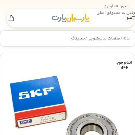
عبور به ناوبری
رفتن به محتوای اصلی
منو
اطلاعیه انبارگردانی
×
به‌دلیل انجام عملیات انبارگردانی، فروش سایت
تا 18 مرداد
موقتاً غیرفعال است. از همراهی شما سپاسگزاریم.
خانه
/
قطعات لباسشویی
/
بلبرینگ
اتمام موج
ودی