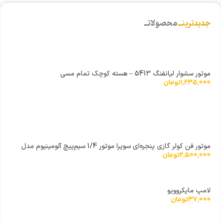
جدیدترینــ
محصولاتــ
موتور سشوار لیانفنگ 5413 – هسته کوچک تمام مسی
1,235,000
تومان
موتور فن کولر گازی پنجره‌ای سوپرا موتور 1/4 سیم‌پیچ آلومینیوم مدل
2,500,000
تومان
YSK140/35-4-185-1
لامپ مایکروویو
37,000
تومان