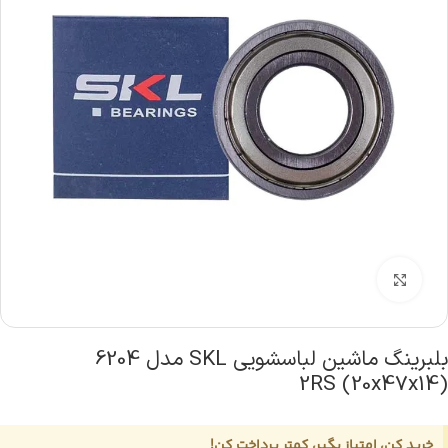
بزرگنمایی تصویر
بلبرینگ ماشین لباسشویی SKL مدل 6204
(20x47x14) 2RS
خرید کن، امتیاز بگیر، کمتر پرداخت کن!