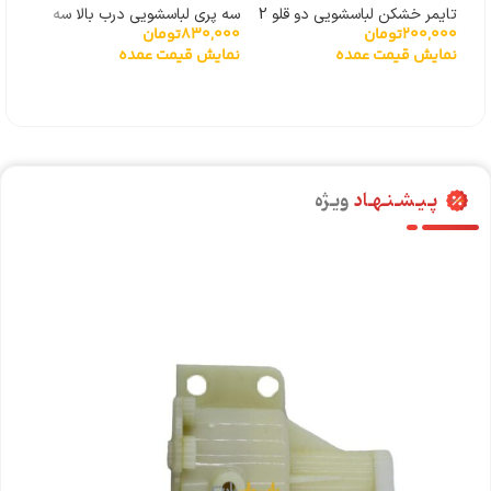
تایمر خشکن لباسشویی دو قلو 2
سه پری لباسشویی درب بالا سه
شیرب
200,000
تومان
830,000
تومان
000
سیم
پیچ
سامسونگ
نمایش قیمت عمده
نمایش قیمت عمده
نما
پـیـشـنـهـاد
ویـژه