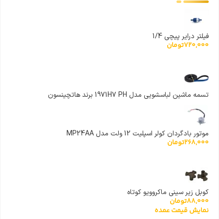
فیلتر درایر پیچی 1/4
720,000
تومان
تسمه ماشین لباسشویی مدل 1971H7 PH برند هاتچینسون
موتور بادگردان کولر اسپلیت 12 ولت مدل MP24AA
268,000
تومان
کوبل زیر سینی ماکروویو کوتاه
88,000
تومان
نمایش قیمت عمده