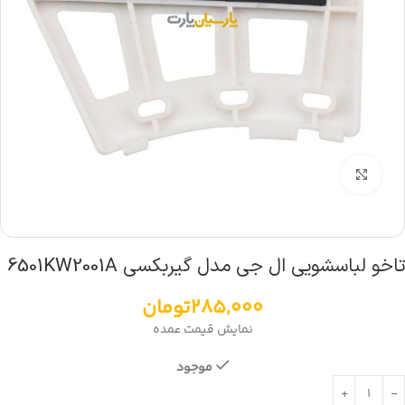
بزرگنمایی تصویر
تاخو لباسشویی ال جی مدل گیربکسی 6501KW2001A
285,000
تومان