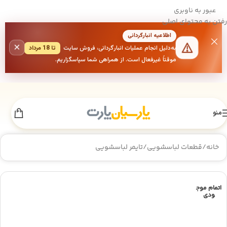
عبور به ناوبری
رفتن به محتوای اصلی
اطلاعیه انبارگردانی
×
به‌دلیل انجام عملیات انبارگردانی، فروش سایت
تا 18 مرداد
موقتاً غیرفعال است. از همراهی شما سپاسگزاریم.
منو
خانه
/
قطعات لباسشویی
/
تایمر لباسشویی
اتمام موج
ودی