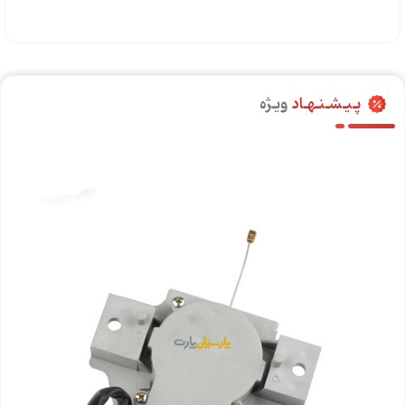
پـیـشـنـهـاد
ویـژه