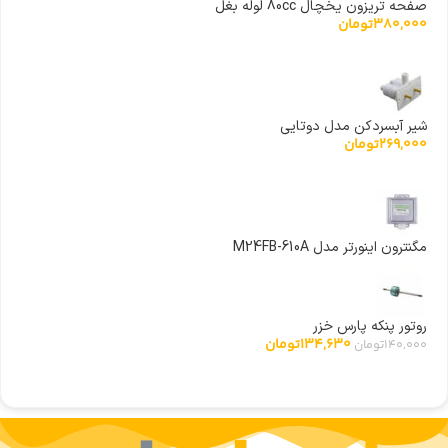
صفحه تریزون یخچال 80cc لوله بغل
380,000
تومان
شیر آبسردکن مدل دوتایی
269,000
تومان
مگنترون اینورتر مدل M24FB-610A
روتور پنکه پارس خزر
134,630
تومان
140,000
تومان