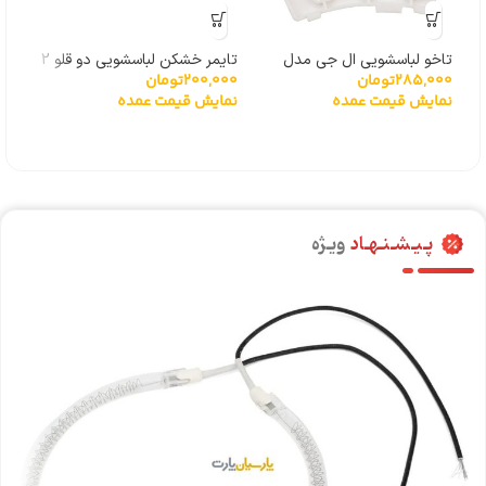
تاخو لباسشویی ال جی مدل
تایمر خشکن لباسشویی دو قلو 2
سیم
285,000
تومان
200,000
تومان
000
گیربکسی 6501KW2001A
سیم
لباس
نمایش قیمت عمده
نمایش قیمت عمده
نما
پـیـشـنـهـاد
ویـژه