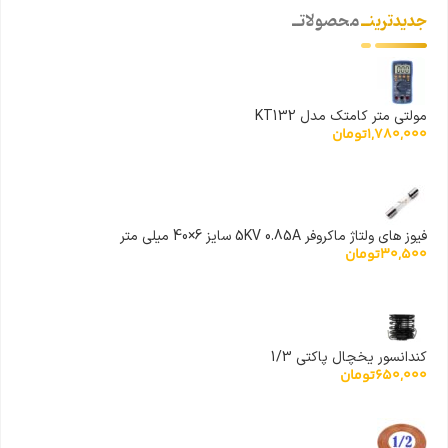
جدیدترینــ
محصولاتــ
مولتی متر کامتک مدل KT132
1,780,000
تومان
فیوز های ولتاژ ماکروفر 5KV 0.85A سایز 6×40 میلی متر
30,500
تومان
کندانسور یخچال پاکتی 1/3
650,000
تومان