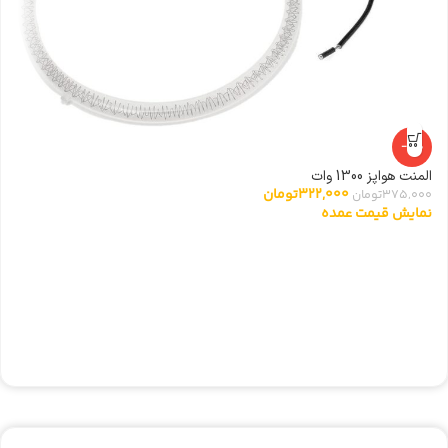
-14%
المنت هواپز 1300 وات
322,000
تومان
375,000
تومان
نمایش قیمت عمده
گ
0
ن