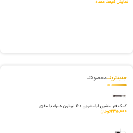
نمایش قیمت عمده
شی
0
ن
جدیدترینــ
محصولاتــ
کمک فنر ماشین لباسشویی 120 نیوتون همراه با مغزی
235,000
تومان