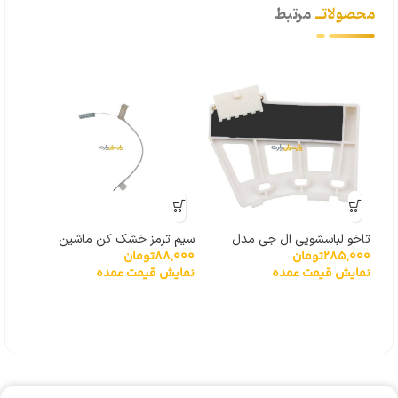
محصولاتــ
مرتبط
تاخو لباسشویی ال جی مدل
سیم ترمز خشک کن ماشین
4%
285,000
تومان
88,000
تومان
گیربکسی 6501KW2001A
لباسشویی
نمایش قیمت عمده
نمایش قیمت عمده
توشی
,000
نما