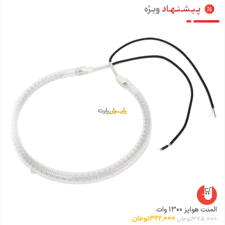
پـیـشـنـهـاد
ویـژه
-14%
المنت هواپز 1300 وات
322,000
تومان
375,000
تومان