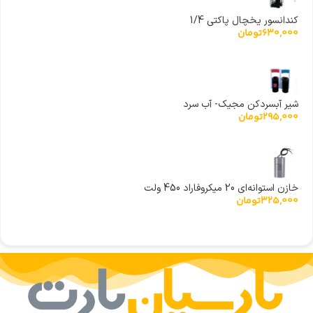
کندانسور یخچال پاکتی 1/4
630,000
تومان
شیر آبسردکن مجیک- آب سرد
295,000
تومان
خازن استوانه‌ای 20 میکروفاراد 450 ولت
325,000
تومان