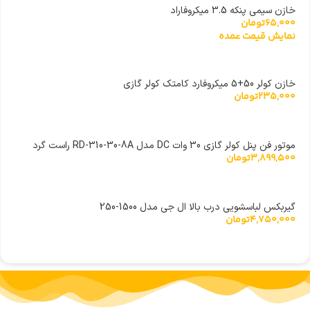
خازن سیمی پنکه 3.5 میکروفاراد
65,000
تومان
نمایش قیمت عمده
خازن کولر 50+5 میکروفارد کامتک کولر گازی
235,000
تومان
موتور فن پنل کولر گازی 30 وات DC مدل RD-310-30-8A راست گرد
3,899,500
تومان
گیربکس لباسشویی درب بالا ال جی مدل 1500-250
4,750,000
تومان