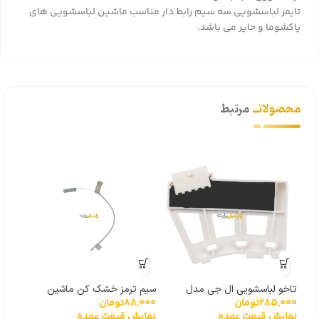
تایمر لباسشویی سه سیم رابط دار مناسب ماشین لباسشویی های
پاکشوما و حایر می باشد.
محصولاتــ
مرتبط
تاخو لباسشویی ال جی مدل
سیم ترمز خشک کن ماشین
285,000
تومان
88,000
تومان
000
گیربکسی 6501KW2001A
لباسشویی
درجه
نمایش قیمت عمده
نمایش قیمت عمده
نما