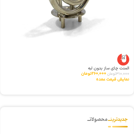
-16%
المنت چای ساز بدون لبه
260,000
تومان
310,000
تومان
نمایش قیمت عمده
جدیدترینــ
محصولاتــ