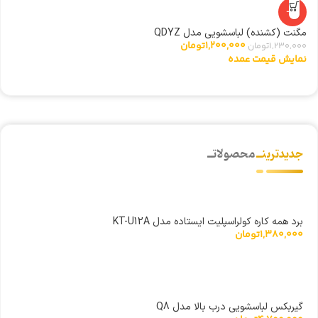
-2%
مگنت (کشنده) لباسشویی مدل QDYZ
ت
1,200,000
تومان
1,230,000
تومان
0
نمایش قیمت عمده
ن
جدیدترینــ
محصولاتــ
برد همه کاره کولراسپلیت ایستاده مدل KT-U12A
1,380,000
تومان
گیربکس لباسشویی درب بالا مدل Q8