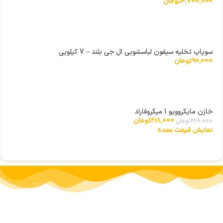
4,700,000
تومان
سوپاپ تخلیه سیفون لباسشویی ال جی بلند – 7 کیلویی
90,000
تومان
خازن مایکروویو 1 میکروفاراد
218,000
تومان
228,000
تومان
نمایش قیمت عمده