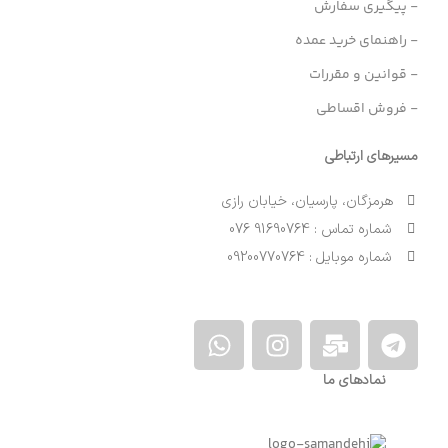
- پیگیری سفارش
- راهنمای خرید عمده
- قوانین و مقررات
- فروش اقساطی
مسیرهای ارتباطی
هرمزگان، پارسیان، خیابان رازی
شماره تماس : 91690764 076
شماره موبایل : 09200770764
نمادهای ما