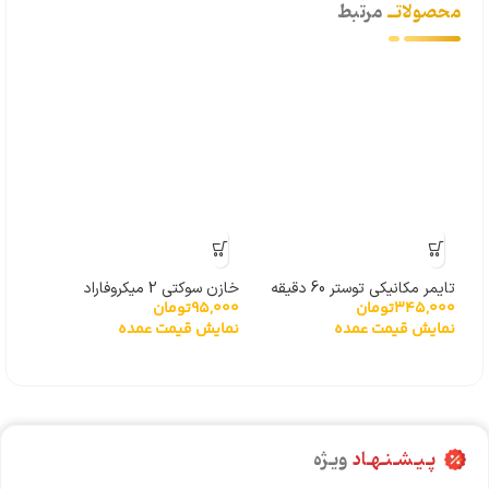
محصولاتــ
مرتبط
تایمر مکانیکی توستر 60 دقیقه
خازن سوکتی 2 میکروفاراد
خازن سو
345,000
تومان
95,000
تومان
000
نمایش قیمت عمده
نمایش قیمت عمده
نما
پـیـشـنـهـاد
ویـژه