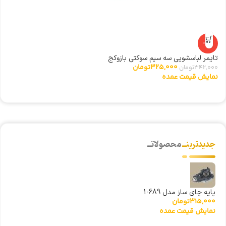
0
ن
-5%
تایمر لباسشویی سه سیم سوکتی بازوکج
325,000
تومان
342,000
تومان
نمایش قیمت عمده
جدیدترینــ
محصولاتــ
پایه چای ساز مدل 689-1
315,000
تومان
نمایش قیمت عمده