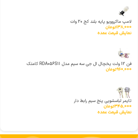
لامپ ماکروویو پایه بلند کج 20 وات
138,000
تومان
نمایش قیمت عمده
فن 12 ولت یخچال ال جی سه سیم مدل RDA056S11 کامتک
960,000
تومان
تایمر لباسشویی پنج سیم رابط دار
345,000
تومان
نمایش قیمت عمده