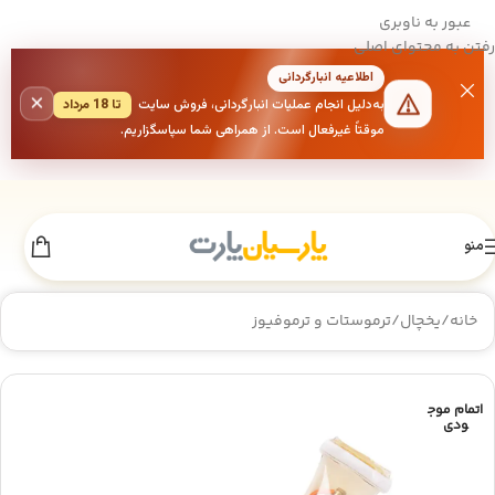
عبور به ناوبری
رفتن به محتوای اصلی
اطلاعیه انبارگردانی
×
به‌دلیل انجام عملیات انبارگردانی، فروش سایت
تا 18 مرداد
موقتاً غیرفعال است. از همراهی شما سپاسگزاریم.
منو
خانه
/
یخچال
/
ترموستات و ترموفیوز
اتمام موج
ودی