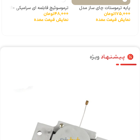
پایه ترموستات چای ساز مدل
ترموسوئیچ قابلمه ای سرامیکی 110
175,000
تومان
48,000
تومان
,000
168C
درجه
دمای
نمایش قیمت عمده
نمایش قیمت عمده
پـیـشـنـهـاد
ویـژه