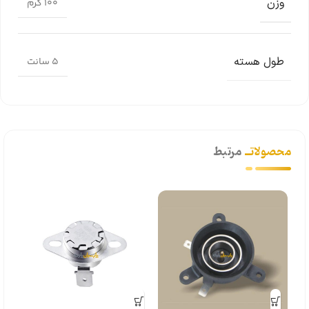
وزن
100 گرم
طول هسته
5 سانت
محصولاتــ
مرتبط