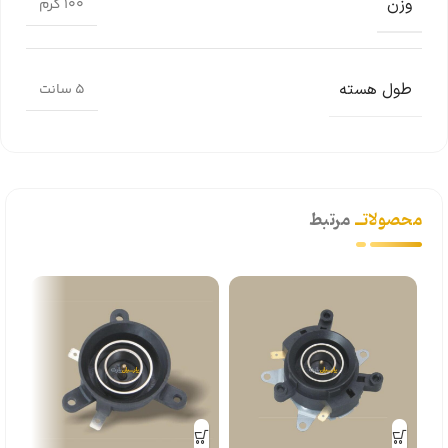
وزن
100 گرم
طول هسته
5 سانت
محصولاتــ
مرتبط