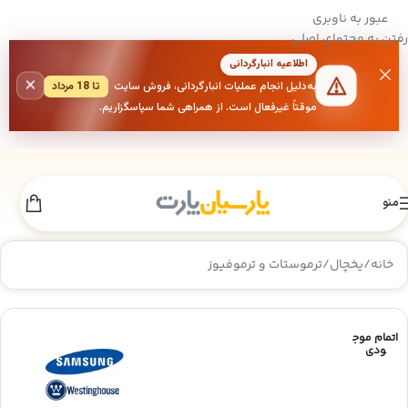
عبور به ناوبری
رفتن به محتوای اصلی
اطلاعیه انبارگردانی
×
به‌دلیل انجام عملیات انبارگردانی، فروش سایت
تا 18 مرداد
موقتاً غیرفعال است. از همراهی شما سپاسگزاریم.
منو
خانه
/
یخچال
/
ترموستات و ترموفیوز
اتمام موج
ودی