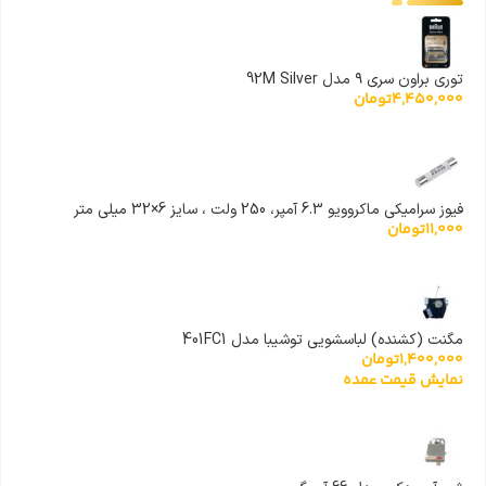
توری براون سری ۹ مدل 92M Silver
4,450,000
تومان
فیوز سرامیکی ماکروویو 6.3 آمپر، 250 ولت ، سایز 6×32 میلی متر
11,000
تومان
مگنت (کشنده) لباسشویی توشیبا مدل 401FC1
1,400,000
تومان
نمایش قیمت عمده