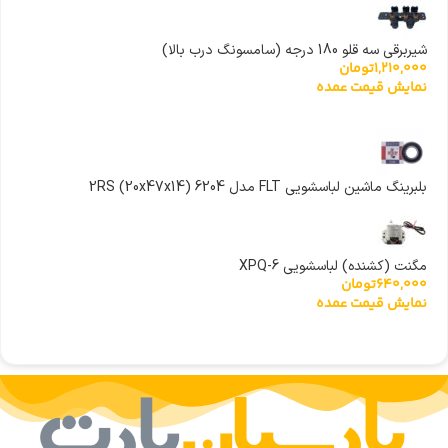
شیربرقی سه قلو 180 درجه (سامسونگ درب بالا)
1,210,000
تومان
نمایش قیمت عمده
بلبرینگ ماشین لباسشویی FLT مدل 6204 (20x47x14) 2RS
مگنت (کشنده) لباسشویی XPQ-6
640,000
تومان
نمایش قیمت عمده