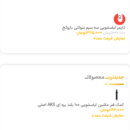
-5%
تایمر لباسشویی سه سیم سوکتی بازوکج
مگ
325,000
تومان
342,000
تومان
00
نمایش قیمت عمده
ن
جدیدترینــ
محصولاتــ
کمک فنر ماشین لباسشویی 100 بلند پره ای AKS اصلی
124,000
تومان
نمایش قیمت عمده