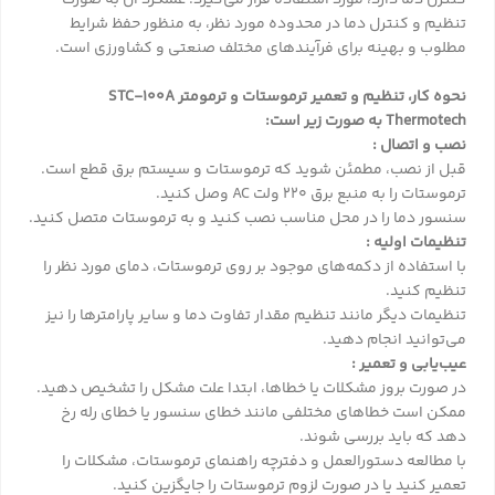
تنظیم و کنترل دما در محدوده مورد نظر، به منظور حفظ شرایط
مطلوب و بهینه برای فرآیندهای مختلف صنعتی و کشاورزی است.
نحوه کار، تنظیم و تعمیر ترموستات و ترمومتر STC-100A
Thermotech به صورت زیر است:
نصب و اتصال :
قبل از نصب، مطمئن شوید که ترموستات و سیستم برق قطع است.
ترموستات را به منبع برق 220 ولت AC وصل کنید.
سنسور دما را در محل مناسب نصب کنید و به ترموستات متصل کنید.
تنظیمات اولیه :
با استفاده از دکمه‌های موجود بر روی ترموستات، دمای مورد نظر را
تنظیم کنید.
تنظیمات دیگر مانند تنظیم مقدار تفاوت دما و سایر پارامترها را نیز
می‌توانید انجام دهید.
عیب‌یابی و تعمیر :
در صورت بروز مشکلات یا خطاها، ابتدا علت مشکل را تشخیص دهید.
ممکن است خطاهای مختلفی مانند خطای سنسور یا خطای رله رخ
دهد که باید بررسی شوند.
با مطالعه دستورالعمل و دفترچه راهنمای ترموستات، مشکلات را
تعمیر کنید یا در صورت لزوم ترموستات را جایگزین کنید.