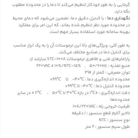
گرمایی را به طور خودکار تنظیم می‌کند تا دما را در محدوده مطلوب
نگه دارد.
نگهداری دما
: با کنترل دقیق دما، تضمین می‌شود که دمای محیط
در محدوده مورد نظر تنظیم شده بماند، که این امر برای عملکرد
بهینه سامانه مورد استفاده بسیار مهم است.
به طور کلی، ویژگی‌های بالا این ترموستات آن را به یک ابزار مناسب
برای کنترل دما در صنایع مختلف می‌کند.
پارامترهای فنی و ظاهری ترموستات STC-100A عبارتند از:
منبع تغذیه : 220VAC ± 10%/NTC-15% , 50/60Hz
توان مصرفی : کمتر از 3W
محدوده اندازه‌گیری دما : ℃40- تا ℃99+
محدوده کنترل دما : ℃40- تا ℃99+
دقت اندازه‌گیری : ±℃1 در بازه ℃30 تا ℃50 ، ℃2 ± در سایر
محدوده‌ها
ظرفیت خروجی رله : 10A/220VAC
تاخیر آلارم قطع سنسور : 1 دقیقه
نوع سنسور : NTC
طول سیم سنسور : 2 متر