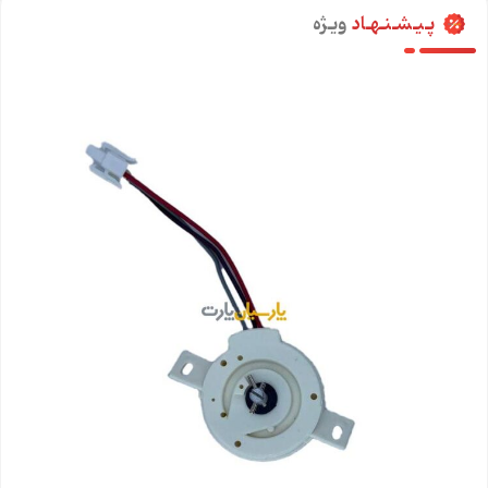
پـیـشـنـهـاد
ویـژه