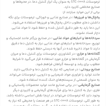
ترموستات STC-100A به عنوان یک ابزار کنترل دما، در محیط‌ها و
صنایع مختلفی کاربرد دارد.
برخی از این موارد عبارتند از:
یخچال‌ها و فریزرها :
در صنایع غذایی و خوراکی، ترموستات برای نگه
داشتن دمای مطلوب داخل یخچال‌ها و فریزرها استفاده می‌شود.
این دما باید به طور دقیق کنترل شده و حفظ شود تا مواد غذایی
دچار فساد نشوند.
سردخانه‌ها و انبارهای مواد غذایی :
در صنایع بزرگتر مانند لجستیک و
توزیع، سردخانه‌ها و انبارهای مواد غذایی نیاز به کنترل دما دقیق
دارند تا مواد ذخیره شده در آنها به درستی حفظ شوند.
گلخانه‌ها و مزارع :
در کشاورزی، ترموستات برای کنترل دما و میزان
گرمایش در گلخانه‌ها و مزارع مورد استفاده قرار می‌گیرد تا شرایط
مطلوب برای رشد و توسعه گیاهان فراهم شود.
صنایع برودتی :
در صنایعی که نیاز به کنترل دما و خنکایی دارند
مانند تولید یا فراوری مواد شیمیایی و دارویی، ترموستات می‌تواند
به عنوان قسمتی از سیستم‌های خنک کننده استفاده شود.
صنایع گرمایشی :
در برخی صنایع مانند تولید محصولات پلاستیکی و
فلزی، نیاز به کنترل دما برای فرآیندهای گرمایشی و کاربردی دیگر
وجود دارد که ترموستات می‌تواند در اینجا نقش اساسی داشته باشد.
به طور کلی، ترموستات STC-100A در هر صنعت یا محیطی که نیاز به
کنترل دما دارد، مورد استفاده قرار می‌گیرد. عملکرد آن به صورت