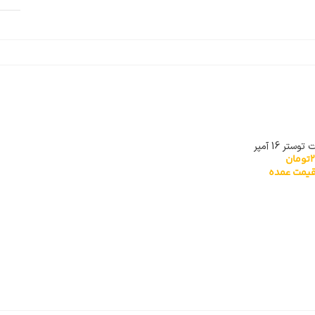
ستر 16 آمپر
تومان
یمت عمده