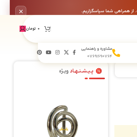
×
. از همراهی شما سپاسگزاریم.
0
تومان
مشاوره و راهنمایی
07691690764
پـیـشـنـهـاد
ویـژه