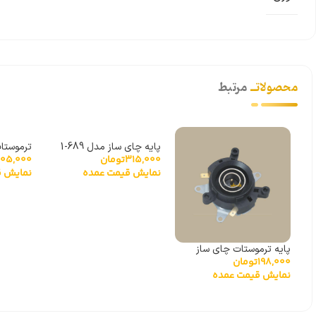
محصولاتــ
مرتبط
پایه چای ساز مدل 689-1
ترموستات تو
315,000
تومان
205,000
نمایش قیمت عمده
نمایش ق
پایه ترموستات چای ساز
198,000
تومان
168F
نمایش قیمت عمده