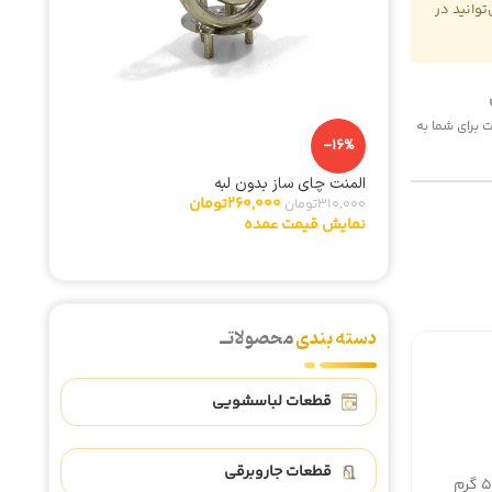
وانید در
 هزینه پست برای شما به
-16%
المنت چای ساز بدون لبه
260,000
تومان
310,000
تومان
نمایش قیمت عمده
دسته بندی
محصولاتــ
قطعات لباسشویی
قطعات جاروبرقی
رم