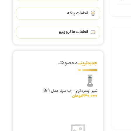
قطعات پنکه
قطعات ماکروویو
جدیدترینــ
محصولاتــ
شیر آبسردکن – آب سرد مدل B09
230,000
تومان