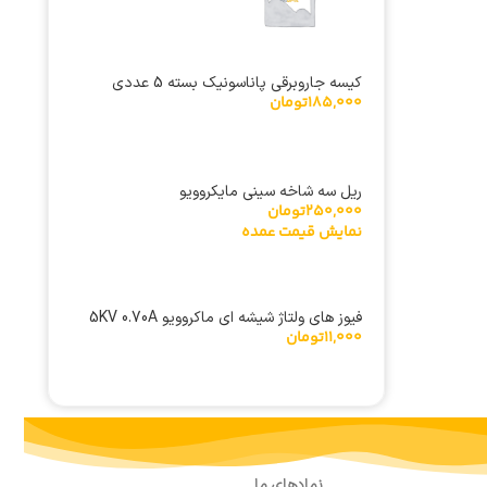
کیسه جاروبرقی پاناسونیک بسته 5 عددی
185,000
تومان
ریل سه شاخه سینی مایکروویو
250,000
تومان
نمایش قیمت عمده
فیوز های ولتاژ شیشه ای ماکروویو 5KV 0.70A
11,000
تومان
سایز 6×40 میلی متر
نمادهای ما