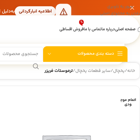
عبور به ناوبری
به‌دلیل 
اطلاعیه انبارگردانی
رفتن به محتوای اصلی
%
صفحه اصلی
درباره ما
تماس با ما
فروش اقساطی
دسته بندی محصولات
خانه
/
یخچال
/
سایر قطعات یخچال
/
ترموستات فریزر
اتمام موج
ودی